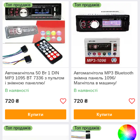
Топ продажів
Топ продажів
Автомагнітола 50 Вт 1 DIN
Автомагнітола MP3 Bluetooth
MP3 1095 BT 7336 з пультом
знімна панель 1096/
і знімною панеллю/
Магнітола в машину/
Магнітола/ Магнітофон у
Магнітола в автомобіль
В наявності
В наявності
машину
720
720
₴
₴
Купити
Купити
Топ продажів
Топ продажів