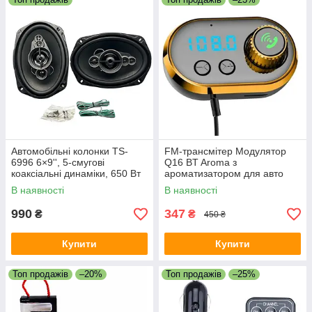
Автомобільні колонки TS-
FM-трансмітер Модулятор
6996 6×9'', 5-смугові
Q16 BT Aroma з
коаксіальні динаміки, 650 Вт
ароматизатором для авто
max/120 Вт
В наявності
В наявності
990
347
₴
₴
450 ₴
Купити
Купити
Топ продажів
–20%
Топ продажів
–25%