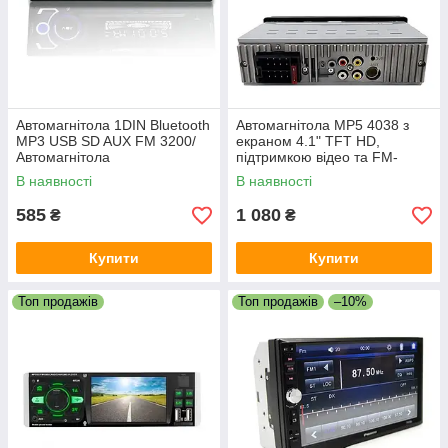
Автомагнітола 1DIN Bluetooth
Автомагнітола MP5 4038 з
MP3 USB SD AUX FM 3200/
екраном 4.1" TFT HD,
Автомагнітола
підтримкою відео та FM-
тюнером
В наявності
В наявності
585
1 080
₴
₴
Купити
Купити
Топ продажів
Топ продажів
–10%