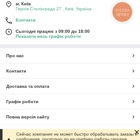
м. Київ
Героїв Сталінграда 27 , Київ, Україна
КНОПКА
ЗВ'ЯЗКУ
Контакти
Сьогодні працює з 09:00 до 18:00
Показати весь графік роботи
Про нас
Контакти
Доставка та оплата
Графік роботи
Повна версія сайту
Сайт створено на маркетплейсі
Prom.ua
Сейчас компания не может быстро обрабатывать заказы и
сообщения, поскольку по ее графику работы сегодня