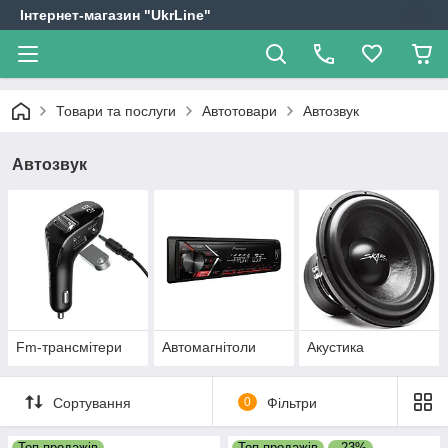
Інтернет-магазин "UkrLine"
Товари та послуги
Автотовари
Автозвук
Автозвук
Fm-трансмітери
Автомагнітоли
Акустика
Сортування
0
Фільтри
Топ продажів
Топ продажів
–23%