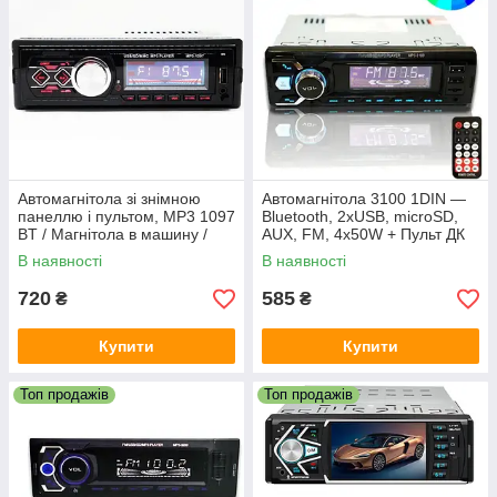
Автомагнітола зі знімною
Автомагнітола 3100 1DIN —
панеллю і пультом, MP3 1097
Bluetooth, 2xUSB, microSD,
BT / Магнітола в машину /
AUX, FM, 4x50W + Пульт ДК
Магнітофон в машину
В наявності
В наявності
720
585
₴
₴
Купити
Купити
Топ продажів
Топ продажів