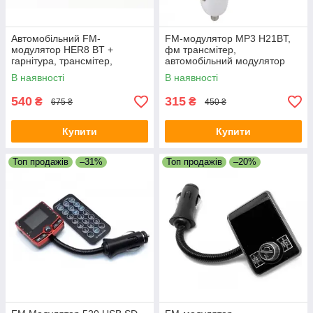
Автомобільний FM-
FM-модулятор MP3 H21BT,
модулятор HER8 BT +
фм трансмітер,
гарнітура, трансмітер,
автомобільний модулятор
модулятор, фм модулятор
В наявності
В наявності
540
315
₴
₴
675 ₴
450 ₴
Купити
Купити
Топ продажів
–31%
Топ продажів
–20%