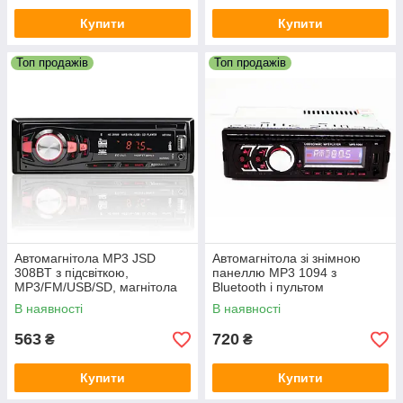
Купити
Купити
Топ продажів
Топ продажів
Автомагнітола MP3 JSD
Автомагнітола зі знімною
308BT з підсвіткою,
панеллю MP3 1094 з
MP3/FM/USB/SD, магнітола
Bluetooth і пультом
1DIN з якісним звуком в
В наявності
В наявності
автомобіль
563
720
₴
₴
Купити
Купити