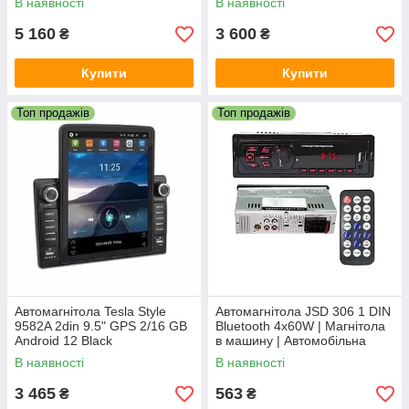
В наявності
В наявності
5 160
3 600
₴
₴
Купити
Купити
Топ продажів
Топ продажів
Автомагнітола Tesla Style
Автомагнітола JSD 306 1 DIN
9582A 2din 9.5" GPS 2/16 GB
Bluetooth 4x60W | Магнітола
Android 12 Black
в машину | Автомобільна
магнітола з блютузом
В наявності
В наявності
3 465
563
₴
₴