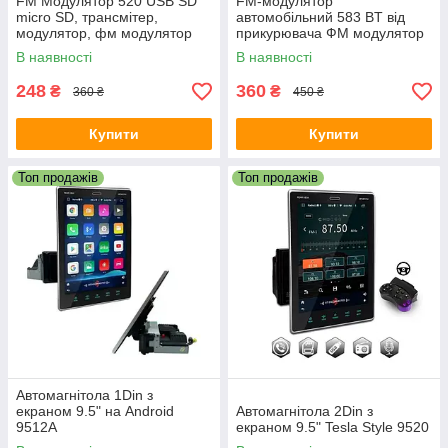
FM Модулятор 520 USB SD
FM-модулятор
micro SD, трансмітер,
автомобільний 583 BT від
модулятор, фм модулятор
прикурювача ФМ модулятор
трансмітер
В наявності
В наявності
248
360
₴
₴
360 ₴
450 ₴
Купити
Купити
Топ продажів
Топ продажів
Автомагнітола 1Din з
екраном 9.5" на Android
Автомагнітола 2Din з
9512A
екраном 9.5" Tesla Style 9520