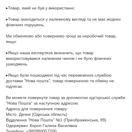
▸Товар, який не був у використанні;

▸Товар знаходиться у належному вигляді та не має жодних 
фізичних порушень.

Ми обміняємо або повернемо гроші за неробочий товар, 
якщо:

▸Якщо наша експертиза визначить, що товар 
використовувався належним чином і не було фізичних 
ушкоджень.

▸Якщо були пошкоджені під час перевезення службою 
доставки "Нова пошта", товар поверненню та обміну не 
підлягає.

Ви можете повернути товар за допомогою кур'єрської служби 
"Нова Пошта" за наступною адресою:

Адреса для повернення товару:

Місто: Дачне (Одеська область)

Відділення "Нова Пошта" №1 (Преображенська, 99)

Одержувач: Короп Галина Василівна

Телефон: +380980057200 
