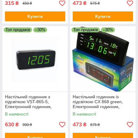
315
473
₴
₴
450 ₴
675 ₴
Купити
Купити
Топ продажів
–30%
Топ продажів
–30%
Настільний годинник з
Настільний годинник із
підсвіткою VST-865-5,
підсвіткою CX 868 green,
Електронний годинник,
Електронний годинник,
будильник, стильний
будильник, настільний
В наявності
В наявності
годинник
годинник
630
473
₴
₴
900 ₴
675 ₴
Купити
Купити