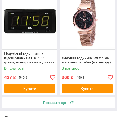
Надстільні годинники з
підсвічуванням CX 2159
Жіночий годинник Watch на
green, електронний годинник,
магнітній застібці (є кольору)
будильник, годинник
В наявності
В наявності
427
360
₴
₴
540 ₴
450 ₴
Купити
Купити
Показати ще