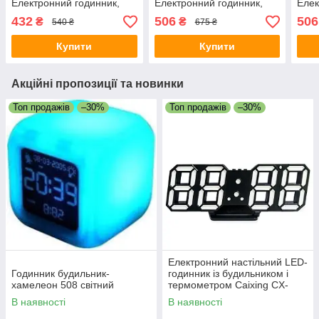
Електронний годинник,
Електронний годинник,
Елек
будильник, настільний
будильник, настільний
буди
432
506
506
₴
₴
540 ₴
675 ₴
годинник
годинник
годи
Купити
Купити
Акційні пропозиції та новинки
Топ продажів
–30%
Топ продажів
–30%
Електронний настільний LED-
Годинник будильник-
годинник із будильником і
хамелеон 508 світний
термометром Caixing CX-
2218
В наявності
В наявності