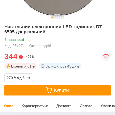
Настільний електронний LED-годинник DT-
6505 дзеркальний
В наявності
Код: 05427
Опт і роздріб
344
₴
405 ₴
Економія
61 ₴
Залишилось
45 днів
270 ₴
від 5 шт.
Купити
Опис
Характеристики
Доставка
Оплата
Умови п