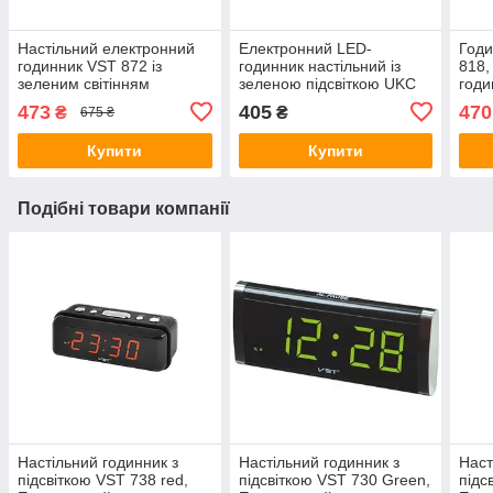
Настільний електронний
Електронний LED-
Годи
годинник VST 872 із
годинник настільний із
818,
зеленим світінням
зеленою підсвіткою UKC
годи
6507
473
405
470
₴
₴
675 ₴
Купити
Купити
Подібні товари компанії
Настільний годинник з
Настільний годинник з
Наст
підсвіткою VST 738 red,
підсвіткою VST 730 Green,
підс