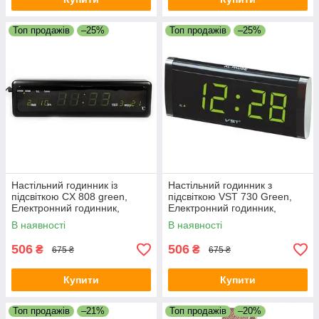
Топ продажів
–25%
Топ продажів
–25%
Настільний годинник із
Настільний годинник з
підсвіткою CX 808 green,
підсвіткою VST 730 Green,
Електронний годинник,
Електронний годинник,
будильник, настільний
будильник, настільний
В наявності
В наявності
годинник
годинник
506
506
₴
₴
675 ₴
675 ₴
Купити
Купити
Топ продажів
–21%
Топ продажів
–20%