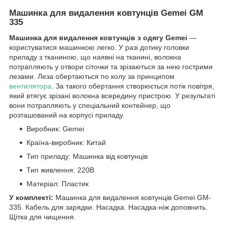
Машинка для видалення ковтунців Gemei GM
335
Машинка для видалення ковтунців з одягу Gemei
—
користуватися машинкою легко. У разі дотику головки
приладу з тканиною, що наявні на тканині, волокна
потрапляють у отвори сіточки та зрізаються за нею гострими
лезами. Леза обертаються по колу за принципом
вентилятора
. За такого обертання створюється потік повітря,
який втягує зрізані волокна всередину пристрою. У результаті
вони потрапляють у спеціальний контейнер, що
розташований на корпусі приладу.
Виробник: Gemei
Країна-виробник: Китай
Тип приладу: Машинка від ковтунців
Тип живлення: 220В
Матеріал: Пластик
У комплекті:
Машинка для видалення ковтунців Gemei GM-
335. Кабель для зарядки. Насадка. Насадка-ніж доповнить.
Щітка для чищення.