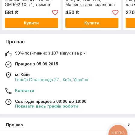
GM 592 10 в 1, тример
Машинка для видалення
для 
акумуляторний
ковтунців, Прилад для
для 
581
450
270
₴
₴
зняття ковтунців з одягу та
меблів
Купити
Купити
Про нас
99% позитивних з 107 відгуків за рік
Працює з 05.09.2015
м. Київ
Героїв Сталінграда 27 , Київ, Україна
Контакти
Сьогодні працює з 09:00 до 19:00
Показати весь графік роботи
Про нас
КНОПКА