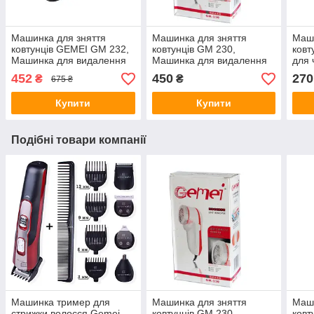
Машинка для зняття
Машинка для зняття
Маш
ковтунців GEMEI GM 232,
ковтунців GM 230,
ковт
Машинка для видалення
Машинка для видалення
для 
ковтунців, Прилад для
ковтунців, Прилад для
для 
452
450
270
₴
₴
675 ₴
зняття ковтунців
зняття ковтунців з одягу та
меблів
Купити
Купити
Подібні товари компанії
Машинка тример для
Машинка для зняття
Маш
стрижки волосся Gemei
ковтунців GM 230,
ковт