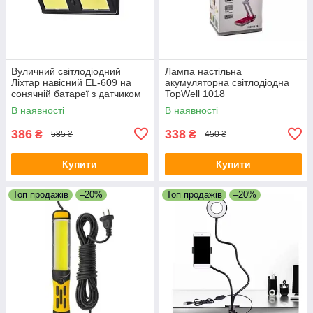
Вуличний світлодіодний
Лампа настільна
Ліхтар навісний EL-609 на
акумуляторна світлодіодна
сонячній батареї з датчиком
TopWell 1018
руху
В наявності
В наявності
386
338
₴
₴
585 ₴
450 ₴
Купити
Купити
Топ продажів
–20%
Топ продажів
–20%