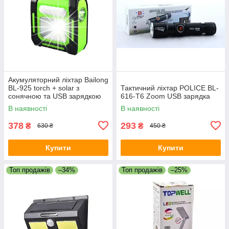
Акумуляторний ліхтар Bailong
BL-925 torch + solar з
Тактичний ліхтар POLICE BL-
сонячною та USB зарядкою
616-T6 Zoom USB зарядка
В наявності
В наявності
378
293
₴
₴
630 ₴
450 ₴
Купити
Купити
Топ продажів
–34%
Топ продажів
–25%