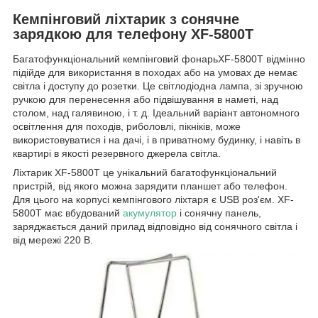
Кемпінговий ліхтарик з сонячне
зарядкою для телефону XF-5800T
Багатофункціональний кемпінговий фонарьXF-5800T відмінно
підійде для використання в походах або на умовах де немає
світла і доступу до розетки. Це світлодіодна лампа, зі зручною
ручкою для перенесення або підвішування в наметі, над
столом, над галявиною, і т. д. Ідеальний варіант автономного
освітлення для походів, риболовлі, пікніків, може
використовуватися і на дачі, і в приватному будинку, і навіть в
квартирі в якості резервного джерела світла.
Ліхтарик XF-5800T це унікальний багатофункціональний
пристрій, від якого можна зарядити планшет або телефон.
Для цього на корпусі кемпінгового ліхтаря є USB роз'єм. XF-
5800T має вбудований
акумулятор
і сонячну панель,
заряджається даний прилад відповідно від сонячного світла і
від мережі 220 В.