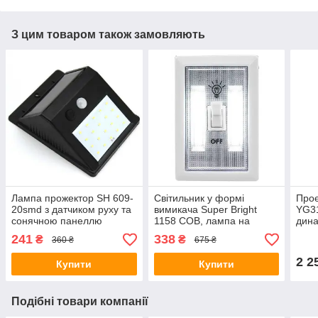
З цим товаром також замовляють
Лампа прожектор SH 609-
Світильник у формі
Проє
20smd з датчиком руху та
вимикача Super Bright
YG31
сонячною панеллю
1158 COB, лампа на
дина
настінний вуличний
липучці, меблевий
міні
241
338
₴
₴
360 ₴
675 ₴
світильник
2 2
Купити
Купити
Подібні товари компанії