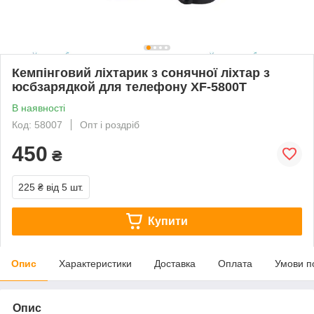
Кемпінговий ліхтарик з сонячної ліхтар з
юсбзарядкой для телефону XF-5800T
В наявності
Код: 58007
Опт і роздріб
450
₴
225 ₴
від 5 шт.
Купити
Опис
Характеристики
Доставка
Оплата
Умови п
Опис