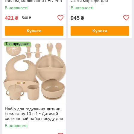
таблом, малювання LED Pen
Скетч маркери для
2 із пластиком
малювання з підставкою
В наявності
В наявності
421
945
₴
₴
540 ₴
Купити
Купити
Топ продажів
Набір для годування дитини
із силікону 10 в 1 • Дитячий
силіконовий набір посуду для
годування
В наявності