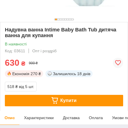
Надувна ванна Intime Baby Bath Tub дитяча
ванна для купання
В наявності
Код: 03611
Опт і роздріб
630
₴
900 ₴
Економія
270 ₴
Залишилось
18 днів
518 ₴
від 5 шт.
Купити
Опис
Характеристики
Доставка
Оплата
Умови п