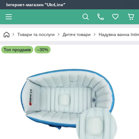
Інтернет-магазин "UkrLine"
Товари та послуги
Дитячі товари
Надувна ванна Inti
Топ продажів
–30%