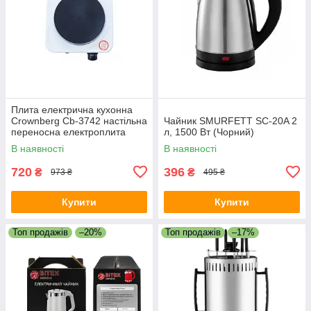
Плита електрична кухонна
Crownberg Cb-3742 настільна
Чайник SMURFETT SC-20A 2
переносна електроплита
л, 1500 Вт (Чорний)
В наявності
В наявності
720
396
₴
₴
973 ₴
495 ₴
Купити
Купити
Топ продажів
–20%
Топ продажів
–17%