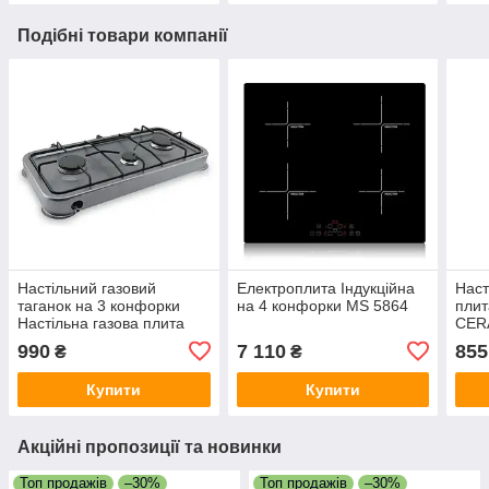
Подібні товари компанії
Настільний газовий
Електроплита Індукційна
Наст
таганок на 3 конфорки
на 4 конфорки MS 5864
плит
Настільна газова плита
CER
триконфорна
кера
990
7 110
855
₴
₴
пан
Купити
Купити
Акційні пропозиції та новинки
Топ продажів
–30%
Топ продажів
–30%