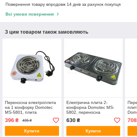
Повернення товару впродовж 14 днів за рахунок покупця
Всі умови повернення
З цим товаром також замовляють
Переносна електроплита
Електрична плита 2-
Пере
на 1 конфорку Domotec
конфорна Domotec MS-
плит
MS-5801, плита
5802, переносна
Dom
електрична настільна
електропліта
396
630
708
₴
₴
495 ₴
Купити
Купити