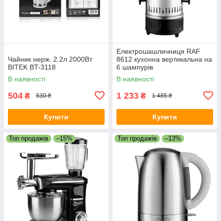
Електрошашличниця RAF
Чайник нерж. 2.2л 2000Вт
8612 кухонна вертикальна на
BITEK BT-3118
6 шампурів
В наявності
В наявності
504
1 233
₴
₴
630 ₴
1 485 ₴
Купити
Купити
Топ продажів
–15%
Топ продажів
–13%