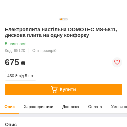
Електроплита настільна DOMOTEC MS-5811,
дискова плита на одну конфорку
В наявності
Код: 68120
Опт і роздріб
675
₴
450 ₴
від 5 шт.
Купити
Опис
Характеристики
Доставка
Оплата
Умови п
Опис