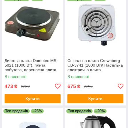
Дискова плита Domotec MS-
Спіральна плита Crownberg
5821 (1000 Вт), плита
CB-3741 (1000 Вт)\ Настільна
побутова, переносна плита
електрична плита
В наявності
В наявності
473
675
₴
₴
675 ₴
964 ₴
Купити
Купити
Топ продажів
–26%
Топ продажів
–20%