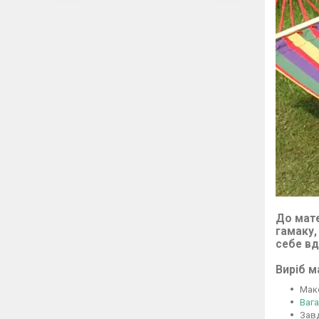
До мате
гамаку,
себе вд
Виріб м
Мак
Вага
Зав