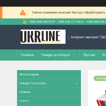
Сейчас компания не может быстро обрабатывать з
+380 (44) 344-70-97
+380 (68) 211-36-31
+380 (98) 005-
Інтернет-магазин "Ukr
Головна
Товари та послуги
Про нас
К
Фотогалерея
Топ п
Товари та послуги
Новини
Статті