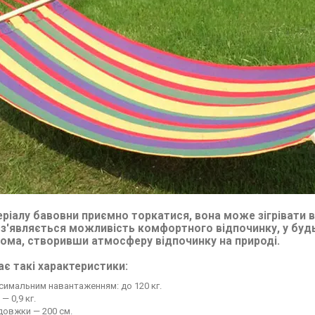
ріалу бавовни приємно торкатися, вона може зігрівати 
 з'являється можливість комфортного відпочинку, у буд
ома, створивши атмосферу відпочинку на природі.
ає такі характеристики:
симальним навантаженням: до 120 кг.
— 0,9 кг.
довжки — 200 см.