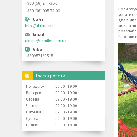
+380 (68) 211-36-31
Коли звуч
+380 (98) 005-72-00
уявити се
для відпо
можна чит
http://ukrline.in.ua
розслаблю
бавовни в
ukrline@e-miks.com.ua
+380957120515
Графік роботи
Понеділок
09:00
19:00
Вівторок
09:00
19:00
Середа
09:00
19:00
Четвер
09:00
19:00
Пʼятниця
09:00
19:00
Субота
09:00
19:00
Неділя
09:00
18:00