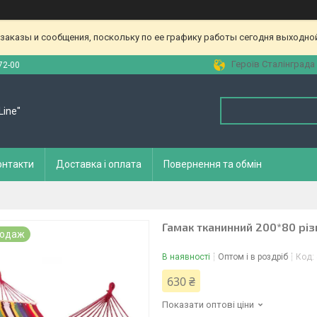
аказы и сообщения, поскольку по ее графику работы сегодня выходной
Героїв Сталінграда 
72-00
Line"
онтакти
Доставка і оплата
Повернення та обмін
Гамак тканинний 200*80 рі
родаж
В наявності
Оптом і в роздріб
Код:
630 ₴
Показати оптові ціни