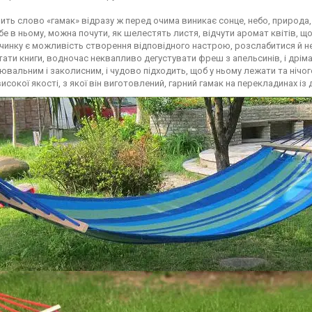
ить слово «гамак» відразу ж перед очима виникає сонце, небо, природа,
бе в ньому, можна почути, як шелестять листя, відчути аромат квітів, що
чинку є можливість створення відповідного настрою, розслабитися й не
ати книги, водночас неквапливо дегустувати фреш з апельсинів, і дрімати
вальним і заколисним, і чудово підходить, щоб у ньому лежати та нічого
исокої якості, з якої він виготовлений, гарний гамак на перекладинах із