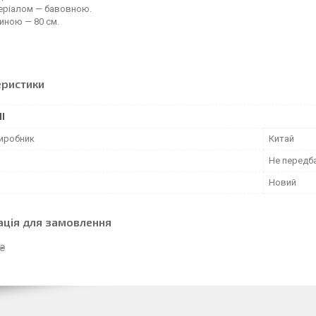
еріалом — бавовною.
иною — 80 см.
еристики
І
виробник
Китай
Не передб
Новий
ація для замовлення
 ₴