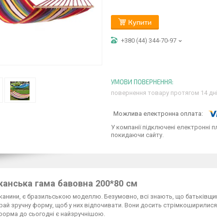
Купити
+380 (44) 344-70-97
повернення товару протягом 14 дн
У компанії підключені електронні п
покидаючи сайту.
анська гама бавовна 200*80 см
тканини, є бразильською моделлю. Безумовно, всі знають, що батьківщиною
ай зручну форму, щоб у них відпочивати. Вони досить стрімкоширилися у
форма до сьогодні є найзручнішою.