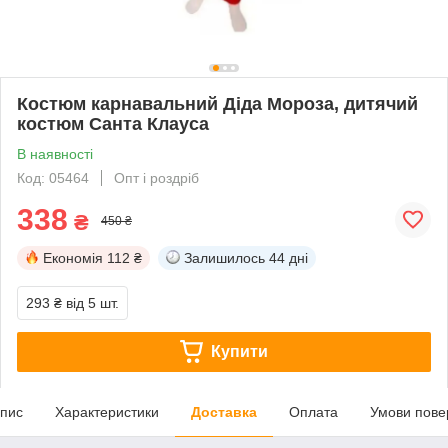
Костюм карнавальний Діда Мороза, дитячий
костюм Санта Клауса
В наявності
Код: 05464
Опт і роздріб
338
₴
450 ₴
Економія
112 ₴
Залишилось
44 дні
293 ₴
від 5 шт.
Купити
пис
Характеристики
Доставка
Оплата
Умови пове