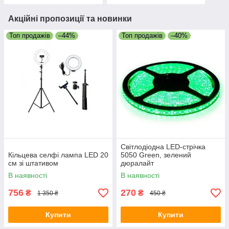
Акційні пропозиції та новинки
Топ продажів
–44%
Топ продажів
–40%
Світлодіодна LED-стрічка
Кільцева селфі лампа LED 20
5050 Green, зелений
см зі штативом
дюралайт
В наявності
В наявності
756
270
₴
₴
1 350 ₴
450 ₴
Купити
Купити