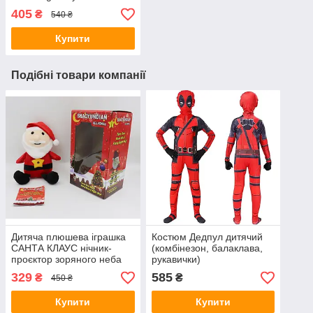
405
₴
540 ₴
Купити
Подібні товари компанії
Дитяча плюшева іграшка
Костюм Дедпул дитячий
САНТА КЛАУС нічник-
(комбінезон, балаклава,
проєктор зоряного неба
рукавички)
Star Bellу Dream Lites
329
585
₴
₴
450 ₴
Купити
Купити