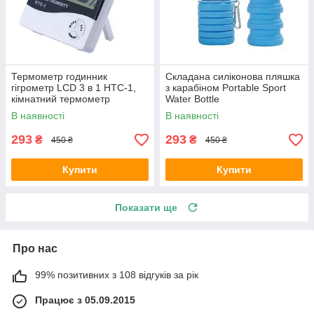
Термометр годинник
Складана силіконова пляшка
гігрометр LCD 3 в 1 HTC-1,
з карабіном Portable Sport
кімнатний термометр
Water Bottle
В наявності
В наявності
293
293
₴
₴
450 ₴
450 ₴
Купити
Купити
Показати ще
Про нас
99% позитивних з 108 відгуків за рік
Працює з 05.09.2015