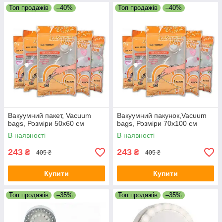
Топ продажів
–40%
Топ продажів
–40%
Вакуумний пакет, Vacuum
Вакуумний пакунок,Vacuum
bags, Розміри 50x60 см
bags, Розміри 70x100 см
В наявності
В наявності
243
243
₴
₴
405 ₴
405 ₴
Купити
Купити
Топ продажів
–35%
Топ продажів
–35%