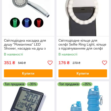
Світлодіодна насадка для
Світлодіодне кільце для
душу "Романтика" LED
селфі Selfie Ring Light, кільце
Shower, насадка на душ з
з підсвічуванням для селфі
підсвічуванням,
В наявності
В наявності
світлодіодний душ
351
176
₴
₴
540 ₴
270 ₴
Купити
Купити
Топ продажів
–35%
Топ продажів
–35%