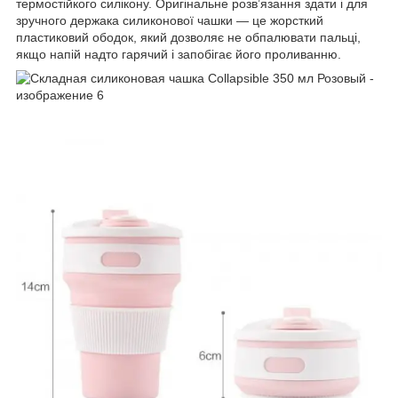
термостійкого силікону. Оригінальне розв’язання здати і для
зручного держака силиконової чашки — це жорсткий
пластиковий ободок, який дозволяє не обпалювати пальці,
якщо напій надто гарячий і запобігає його проливанню.