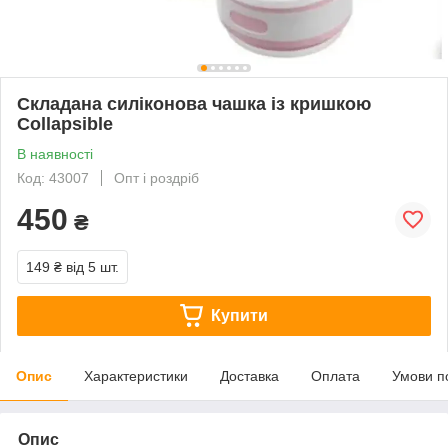
Складана силіконова чашка із кришкою
Collapsible
В наявності
Код: 43007
Опт і роздріб
450
₴
149 ₴
від 5 шт.
Купити
Опис
Характеристики
Доставка
Оплата
Умови п
Опис