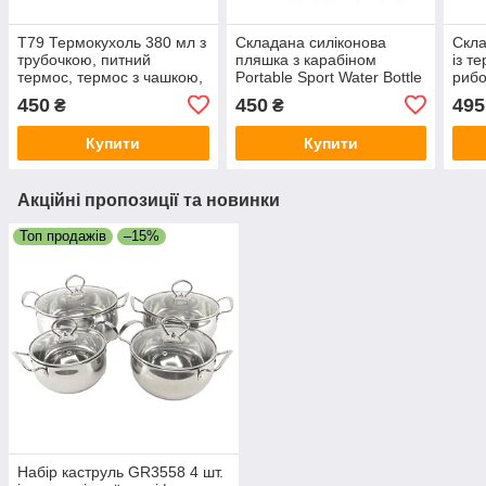
T79 Термокухоль 380 мл з
Складана силіконова
Скла
трубочкою, питний
пляшка з карабіном
із т
термос, термос з чашкою,
Portable Sport Water Bottle
рибо
термос з кришкою
Розк
450
450
495
₴
₴
стіл
Купити
Купити
Акційні пропозиції та новинки
Топ продажів
–15%
Набір каструль GR3558 4 шт.