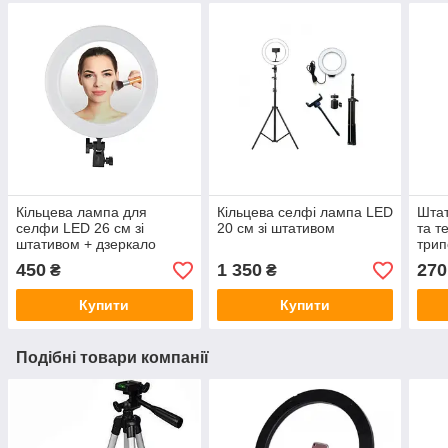
Кільцева лампа для
Кільцева селфі лампа LED
Штат
селфи LED 26 см зі
20 см зі штативом
та т
штативом + дзеркало
трип
450
1 350
270
₴
₴
Купити
Купити
Подібні товари компанії