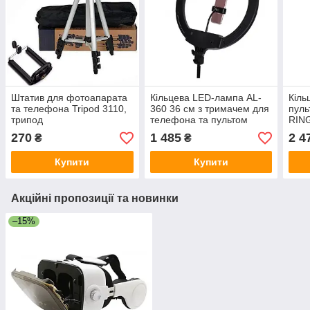
Штатив для фотоапарата
Кільцева LED-лампа AL-
Кіль
та телефона Tripod 3110,
360 36 см з тримачем для
пуль
трипод
телефона та пультом
RING
G500
270
1 485
2 4
₴
₴
Купити
Купити
Акційні пропозиції та новинки
–15%