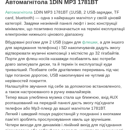
Автомагнітола 1DIN MP3 1781BT
Автомагнітола
1DIN MP3 1781BT (1USB, 2 USB-зарядки, TF
card, bluetooth) — одна з найкращих магнітол у своїй ціновій
категорії. Завдяки незнімній панелі люфт і знос конструкції
мінімален, що позитивно позначається на терміні експлуатації
електроніки нижнього цінового діапазону.
Вбудовані роз'єми для 2 USB (один для
флешки
, а для іншого
для заряджання телефона) і SD накопичувачів дадуть змогу
відтворювати музичні композиції з місткістю до 32 гігабайтів.
Порти для флеш носіїв назавжди позбавлять вас потреби
довго записувати диски, та й термін їх експлуатації куди
триваліший. Позбавте себе дратівливих переривань під час
їзди поганою дорогою, USB накопичувачі не чутливі до
нерівностей покриття.
Налаштуйте звучання під себе за допомогою встановленого,
а також настроюваного в ручну еквалайзерів.
Тепер ваша улюблена музика стала ще ближчою, вхід AUX
розташований на передній панелі дасть змогу під'єднати
телефон або Mp3-плеєр до вашої магнітоли 1781BT.
Легкий і швидкий пошук радіостанцій у поєднанні з кнопками
пам'яті зроблять прослуховування хвиль ще зручнішим.
Чотири виходи для динаміків і лінійний вихід для під'єднання