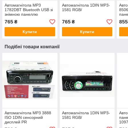
Автомагнітола MP3
Автомагнітола 1DIN MP3-
Авто
1782DBT Bluetooth USB зі
1581 RGB/
8506
знімною панеллю
пан
765
765
855
₴
₴
Купити
Купити
Подібні товари компанії
Автомагнітола MP3 3888
Автомагнітола 1DIN MP3-
Авто
ISO 1DIN сенсорний
1581 RGB/
пане
дисплей PR
1097
маши