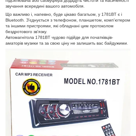
підсилювача або сабвуфера додадуть чистоти та насиченості
звучання всередині вашого автомобіля.
Що важливо і, напевно, буде цікаво багатьом, у 1781BT є і
Bluetooth. З'єднується з телефоном, планшетом, комп'ютером
та іншими пристроями, які обладнані цим протоколом
бездротового зв'язку.
Автомагнітола 1781BT чудово підійде для початківців-
аматорів музики та за свою ціну не залишить вас байдужими.