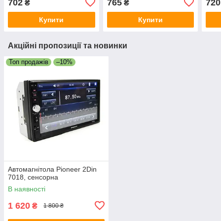
702
765
720
₴
₴
маш
Купити
Купити
Акційні пропозиції та новинки
Топ продажів
–10%
Автомагнітола Pioneer 2Din
7018, сенсорна
В наявності
1 620
₴
1 800 ₴