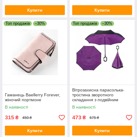
Купити
Купити
Топ продажів
–30%
Топ продажів
–30%
Вітрозахисна парасолька-
Гаманець Baellerry Forever,
тростина зворотного
жіночий портмоне
складання з подвійним
куполом, парасолька
В наявності
В наявності
тростина
315
473
₴
₴
450 ₴
675 ₴
Купити
Купити