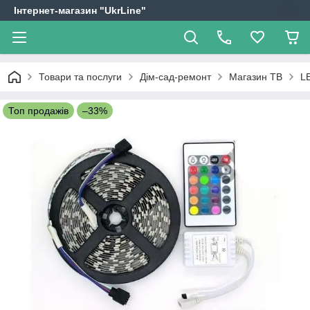
Інтернет-магазин "UkrLine"
Товари та послуги
Дім-сад-ремонт
Магазин ТВ
L
Топ продажів
–33%