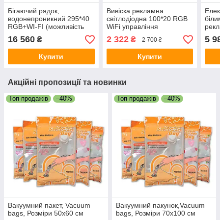
Бігаючий рядок,
Вивіска рекламна
Елек
водонепроникний 295*40
світлодіодна 100*20 RGB
біли
RGB+WI-FI (можливість
WiFi управління
рекл
керування через Wi-Fi)
Програмована (Працює
біжи
16 560
2 322
5 9
₴
₴
2 700 ₴
від 220v)
рядо
Купити
Купити
Акційні пропозиції та новинки
Топ продажів
–40%
Топ продажів
–40%
Вакуумний пакет, Vacuum
Вакуумний пакунок,Vacuum
bags, Розміри 50x60 см
bags, Розміри 70x100 см