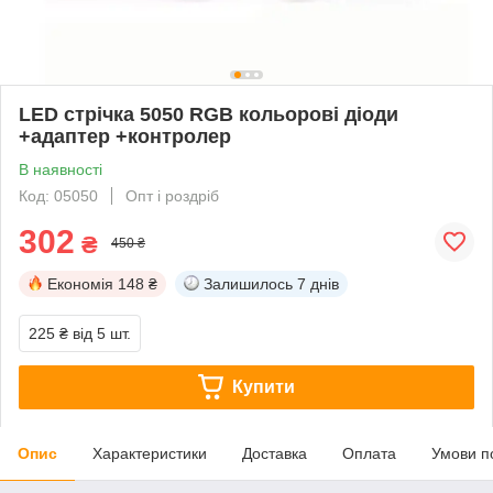
LED стрічка 5050 RGB кольорові діоди
+адаптер +контролер
В наявності
Код: 05050
Опт і роздріб
302
₴
450 ₴
Економія
148 ₴
Залишилось
7 днів
225 ₴
від 5 шт.
Купити
Опис
Характеристики
Доставка
Оплата
Умови п