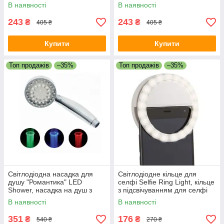
В наявності
В наявності
243
243
₴
₴
405 ₴
405 ₴
Купити
Купити
Топ продажів
–35%
Топ продажів
–35%
Світлодіодна насадка для
Світлодіодне кільце для
душу "Романтика" LED
селфі Selfie Ring Light, кільце
Shower, насадка на душ з
з підсвічуванням для селфі
підсвічуванням,
В наявності
В наявності
світлодіодний душ
351
176
₴
₴
540 ₴
270 ₴