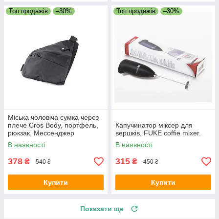
Топ продажів
–30%
Топ продажів
–30%
Міська чоловіча сумка через
плече Cros Body, портфель,
Капучинатор міксер для
рюкзак, Мессенджер
вершків, FUKE coffie mixer.
В наявності
В наявності
378
315
₴
₴
540 ₴
450 ₴
Купити
Купити
Показати ще