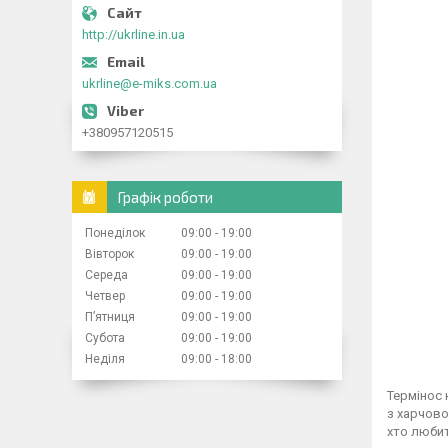
http://ukrline.in.ua
ukrline@e-miks.com.ua
+380957120515
Графік роботи
Понеділок
09:00
19:00
Вівторок
09:00
19:00
Середа
09:00
19:00
Четвер
09:00
19:00
Пʼятниця
09:00
19:00
Субота
09:00
19:00
Неділя
09:00
18:00
Термінос 
з харчово
хто любит