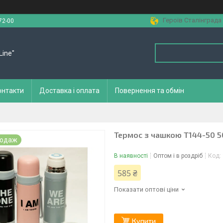
Героїв Сталінграда 
72-00
Line"
онтакти
Доставка і оплата
Повернення та обмін
Термос з чашкою Т144-50 
родаж
В наявності
Оптом і в роздріб
Код:
585 ₴
Показати оптові ціни
Купити