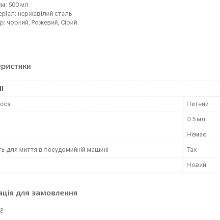
єм: 500 мл
ріал: нержавілий сталь
р: чорний, Рожевий, Сірий
еристики
І
моса
Питний
0.5 мл
Немає
ть для миття в посудомийній машині
Так
Новий
ація для замовлення
 ₴