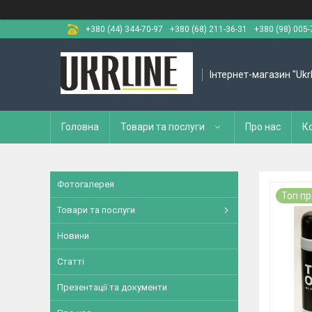
+380 (44) 344-70-97
+380 (68) 211-36-31
+380 (98) 005-
Інтернет-магазин "Ukr
Головна
Товари та послуги
Про нас
К
Фотогалерея
Топ п
Товари та послуги
Новини
Статті
Презентації та документи