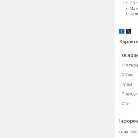
Об’ 
Мате
Колі
Характ
ОСНОВН
Тип тер
Об`єм
Ручка
Підходи
Стан
Інформ
Ціна:
585