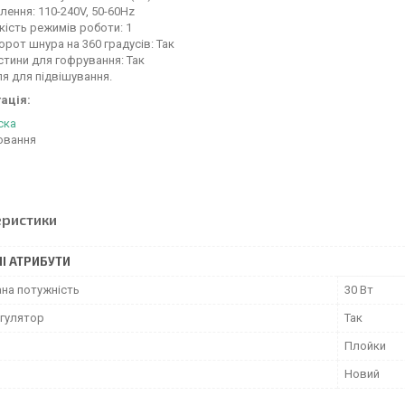
ення: 110-240V, 50-60Hz
кість режимів роботи: 1
рот шнура на 360 градусів: Так
тини для гофрування: Так
я для підвішування.
ація:
ска
овання
еристики
І АТРИБУТИ
на потужність
30 Вт
гулятор
Так
Плойки
Новий