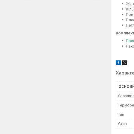
Живл
Кіль
Пово
Плас
Петл
Комплект
Пра
Пак
Характ
ОСНОВН
Спожива
Терморе
Тип
Стан