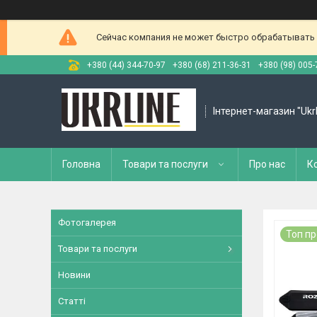
Сейчас компания не может быстро обрабатывать з
+380 (44) 344-70-97
+380 (68) 211-36-31
+380 (98) 005-
Інтернет-магазин "Ukr
Головна
Товари та послуги
Про нас
К
Фотогалерея
Топ п
Товари та послуги
Новини
Статті