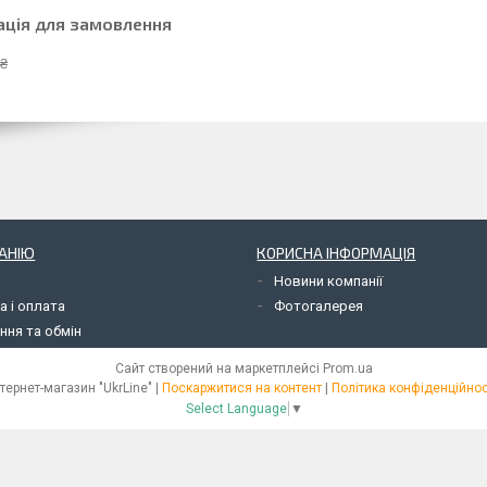
ація для замовлення
 ₴
АНІЮ
КОРИСНА ІНФОРМАЦІЯ
Новини компанії
а і оплата
Фотогалерея
ння та обмін
Сайт створений на маркетплейсі
Prom.ua
Інтернет-магазин "UkrLine" |
Поскаржитися на контент
|
Політика конфіденційнос
Select Language
▼