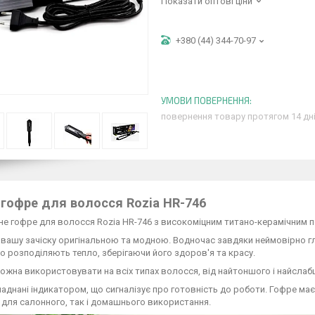
Показати оптові ціни
+380 (44) 344-70-97
повернення товару протягом 14 дн
гофре для волосся Rozia HR-746
е гофре для волосся Rozia HR-746 з високоміцним титано-керамічним 
вашу зачіску оригінальною та модною. Водночас завдяки неймовірно гл
о розподіляють тепло, зберігаючи його здоров'я та красу.
можна використовувати на всіх типах волосся, від найтоншого і найсл
аднані індикатором, що сигналізує про готовність до роботи. Гофре має 
к для салонного, так і домашнього використання.