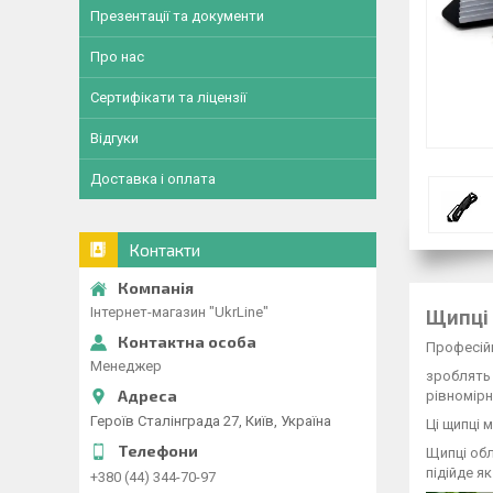
Презентації та документи
Про нас
Сертифікати та ліцензії
Відгуки
Доставка і оплата
Контакти
Інтернет-магазин "UkrLine"
Щипці 
Професійн
Менеджер
зроблять 
рівномірн
Героїв Сталінграда 27, Київ, Україна
Ці щипці 
Щипці обл
підійде я
+380 (44) 344-70-97