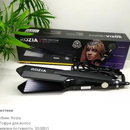
истики:
бник: Rozia
 Гофре для волос
ивана потужність: 30.0(Вт)