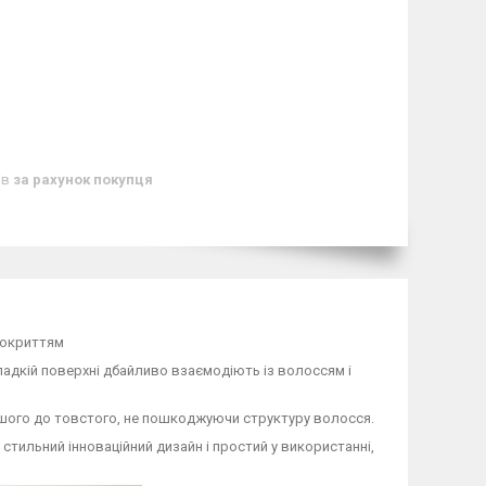
ів
за рахунок покупця
покриттям
адкій поверхні дбайливо взаємодіють із волоссям і
абшого до товстого, не пошкоджуючи структуру волосся.
стильний інноваційний дизайн і простий у використанні,