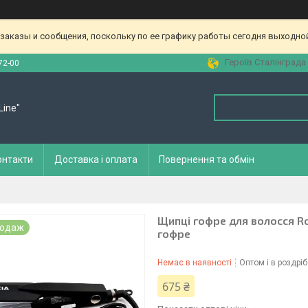
аказы и сообщения, поскольку по ее графику работы сегодня выходной
Героїв Сталінграда 
72-00
Line"
онтакти
Доставка і оплата
Повернення та обмін
Щипці гофре для волосся Ro
родаж
гофре
Немає в наявності
Оптом і в роздріб
675 ₴