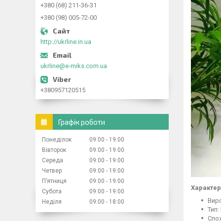
+380 (68) 211-36-31
+380 (98) 005-72-00
http://ukrline.in.ua
ukrline@e-miks.com.ua
+380957120515
Графік роботи
Понеділок
09:00
19:00
Вівторок
09:00
19:00
Середа
09:00
19:00
Четвер
09:00
19:00
Пʼятниця
09:00
19:00
Характер
Субота
09:00
19:00
Виро
Неділя
09:00
18:00
Тип:
Спож