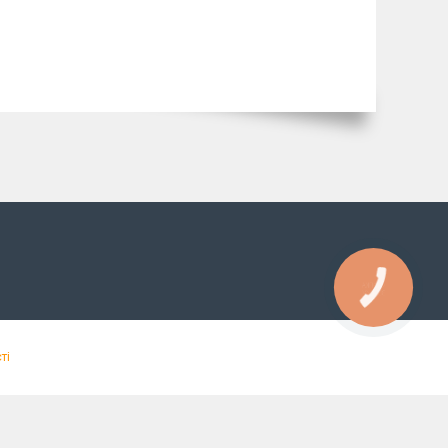
КНОПКА
ЗВ'ЯЗКУ
ті