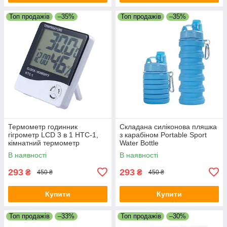
Топ продажів
–35%
Топ продажів
–35%
Термометр годинник
Складана силіконова пляшка
гігрометр LCD 3 в 1 HTC-1,
з карабіном Portable Sport
кімнатний термометр
Water Bottle
В наявності
В наявності
293
293
₴
₴
450 ₴
450 ₴
Купити
Купити
Топ продажів
–33%
Топ продажів
–30%