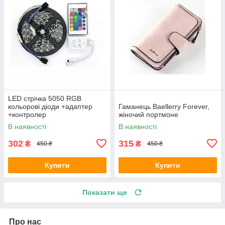
LED стрічка 5050 RGB
кольорові діоди +адаптер
Гаманець Baellerry Forever,
+контролер
жіночий портмоне
В наявності
В наявності
302
315
₴
₴
450 ₴
450 ₴
Купити
Купити
Показати ще
Про нас