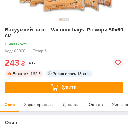
Вакуумний пакет, Vacuum bags, Розміри 50x60
см
В наявності
Код: 05060
Роздріб
243
₴
405 ₴
Економія
162 ₴
Залишилось
18 днів
Купити
Опис
Характеристики
Доставка
Оплата
Умови п
Опис