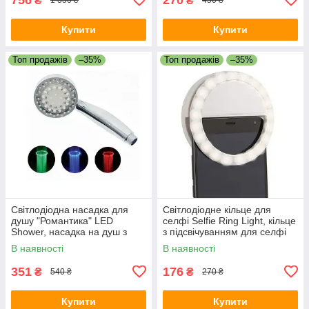
₴
₴
1 350 ₴
450 ₴
Купити
Купити
Топ продажів
–35%
Топ продажів
–35%
Світлодіодна насадка для
Світлодіодне кільце для
душу "Романтика" LED
селфі Selfie Ring Light, кільце
Shower, насадка на душ з
з підсвічуванням для селфі
підсвічуванням,
В наявності
В наявності
світлодіодний душ
351
176
₴
₴
540 ₴
270 ₴
Купити
Купити