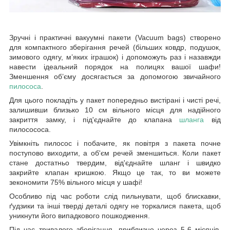
Зручні і практичні вакуумні пакети (Vacuum bags) створено
для компактного зберігання речей (більших ковдр, подушок,
зимового одягу, м’яких іграшок) і допоможуть раз і назавжди
навести ідеальний порядок на полицях вашої шафи!
Зменшення об’єму досягається за допомогою звичайного
пилососа
.
Для цього покладіть у пакет попередньо вистірані і чисті речі,
залишивши близько 10 см вільного місця для надійного
закриття замку, і під'єднайте до клапана
шланга
від
пилосососа.
Увімкніть пилосос і побачите, як повітря з пакета почне
поступово виходити, а об'єм речей зменшиться. Коли пакет
стане достатньо твердим, від'єднайте шланг і швидко
закрийте клапан кришкою. Якщо це так, то ви можете
зекономити 75% вільного місця у шафі!
Особливо під час роботи слід пильнувати, щоб блискавки,
ґудзики та інші тверді деталі одягу не торкалися пакета, щоб
уникнути його випадкового пошкодження.
Під час тривалого зберігання, приблизно через 5-6 місяців,