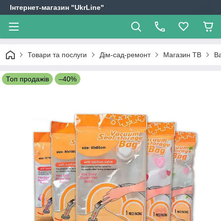
Інтернет-магазин "UkrLine"
Товари та послуги
Дім-сад-ремонт
Магазин ТВ
В
Топ продажів
–40%