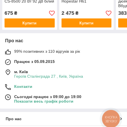
CS-8500 20 Вт 92 дВ білий
Hopestar H61
дюйм
Вбуд
акус
675
2 475
383
₴
₴
стел
Купити
Купити
Про нас
99% позитивних з 110 відгуків за рік
Працює з 05.09.2015
м. Київ
Героїв Сталінграда 27 , Київ, Україна
Контакти
Сьогодні працює з 09:00 до 19:00
Показати весь графік роботи
КНОПКА
Про нас
ЗВ'ЯЗКУ