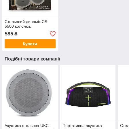
Стельовий динамік CS
6500 колонки.
585
₴
Купити
Подібні товари компанії
Акустика стельова UKC
Портативна акустика
Стел