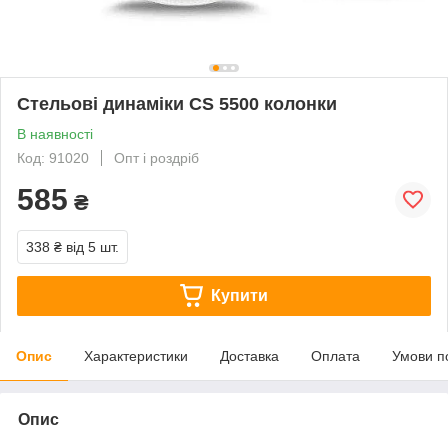
Стельові динаміки CS 5500 колонки
В наявності
Код: 91020
Опт і роздріб
585
₴
338 ₴
від 5 шт.
Купити
Опис
Характеристики
Доставка
Оплата
Умови п
Опис