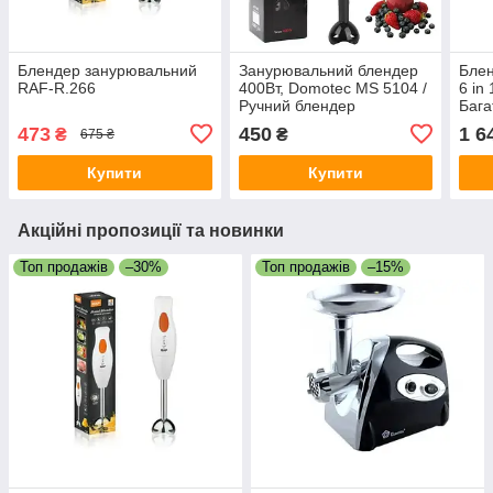
Блендер занурювальний
Занурювальний блендер
Блен
RAF-R.266
400Вт, Domotec MS 5104 /
6 in 
Ручний блендер
Бага
подрібнювач для кухні
блен
473
450
1 6
₴
₴
675 ₴
прод
Купити
Купити
Акційні пропозиції та новинки
Топ продажів
–30%
Топ продажів
–15%