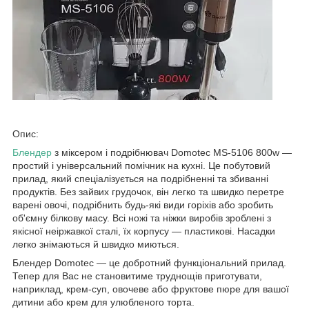
Опис:
Блендер
з міксером і подрібнювач Domotec MS-5106 800w —
простий і універсальний помічник на кухні. Це побутовий
прилад, який спеціалізується на подрібненні та збиванні
продуктів. Без зайвих грудочок, він легко та швидко перетре
варені овочі, подрібнить будь-які види горіхів або зробить
об'ємну білкову масу. Всі ножі та ніжки виробів зроблені з
якісної неіржавкої сталі, їх корпусу — пластикові. Насадки
легко знімаються й швидко миються.
Блендер Domotec — це добротний функціональний прилад.
Тепер для Вас не становитиме труднощів приготувати,
наприклад, крем-суп, овочеве або фруктове пюре для вашої
дитини або крем для улюбленого торта.