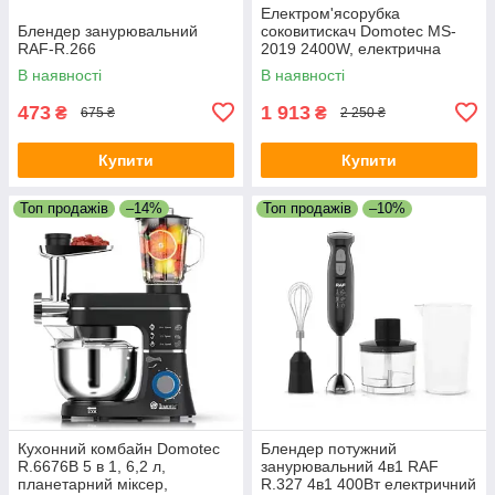
Електром'ясорубка
Блендер занурювальний
соковитискач Domotec MS-
RAF-R.266
2019 2400W, електрична
м'ясорубка, подрібнювач
В наявності
В наявності
473
1 913
₴
₴
675 ₴
2 250 ₴
Купити
Купити
Топ продажів
–14%
Топ продажів
–10%
Кухонний комбайн Domotec
Блендер потужний
R.6676B 5 в 1, 6,2 л,
занурювальний 4в1 RAF
планетарний міксер,
R.327 4в1 400Вт електричний