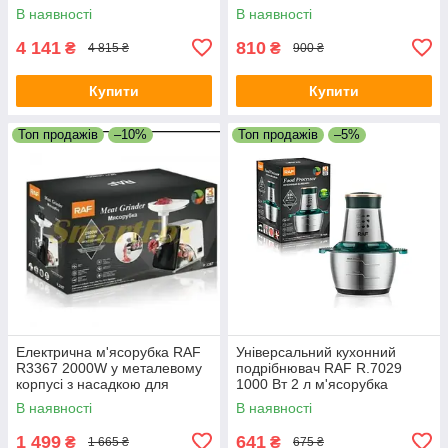
м’ясорубка, блендер, 6
побутовий універсальний
В наявності
В наявності
швидкостей
блендер для дому
4 141
810
₴
₴
4 815 ₴
900 ₴
Купити
Купити
Топ продажів
–10%
Топ продажів
–5%
Електрична м'ясорубка RAF
Універсальний кухонний
R3367 2000W у металевому
подрібнювач RAF R.7029
корпусі з насадкою для
1000 Вт 2 л м'ясорубка
кебабів і низьким рівнем
комбайн чоппер
В наявності
В наявності
шуму
1 499
641
₴
₴
1 665 ₴
675 ₴