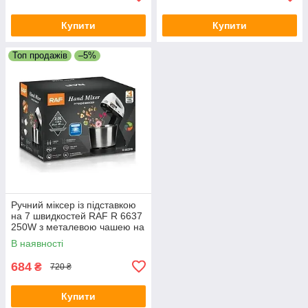
Купити
Купити
Топ продажів
–5%
Ручний міксер із підставкою
на 7 швидкостей RAF R 6637
250W з металевою чашею на
2 літри
В наявності
684
₴
720 ₴
Купити