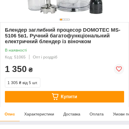
Блендер заглибний процесор DOMOTEC MS-
5106 5в1. Ручний багатофункціональний
електричний блендер із віночком
В наявності
Код: 51065
Опт і роздріб
1 350
₴
1 305 ₴
від 5 шт.
Купити
Опис
Характеристики
Доставка
Оплата
Умови п