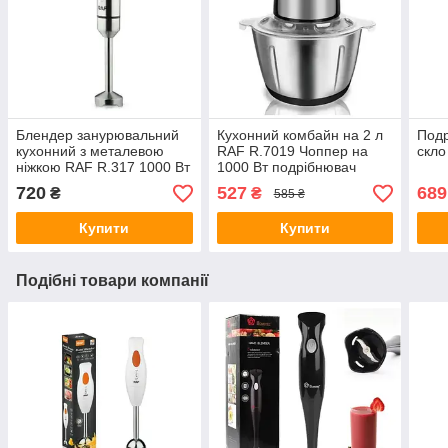
Блендер занурювальний
Кухонний комбайн на 2 л
Подр
кухонний з металевою
RAF R.7019 Чоппер на
скло
ніжкою RAF R.317 1000 Вт
1000 Вт подрібнювач
продуктів з нержавіючої
720
527
689
₴
₴
585 ₴
сталі
Купити
Купити
Подібні товари компанії