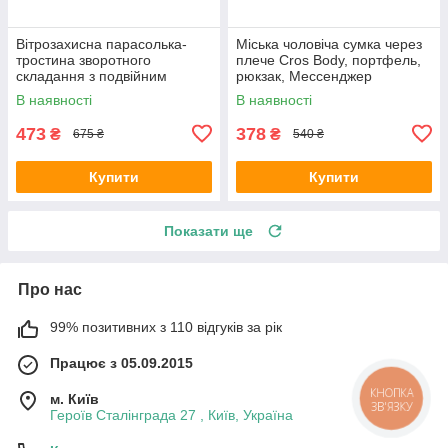
Вітрозахисна парасолька-
Міська чоловіча сумка через
тростина зворотного
плече Cros Body, портфель,
складання з подвійним
рюкзак, Мессенджер
куполом, парасолька
В наявності
В наявності
тростина
473
378
₴
₴
675 ₴
540 ₴
Купити
Купити
Показати ще
Про нас
99% позитивних з 110 відгуків за рік
Працює з 05.09.2015
КНОПКА
м. Київ
ЗВ'ЯЗКУ
Героїв Сталінграда 27 , Київ, Україна