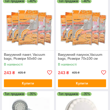
Топ продажів
–40%
Топ продажів
–40%
Вакуумний пакет, Vacuum
Вакуумний пакунок,Vacuum
bags, Розміри 50x60 см
bags, Розміри 70x100 см
В наявності
В наявності
243
243
₴
₴
405 ₴
405 ₴
Купити
Купити
Топ продажів
–35%
Топ продажів
–35%