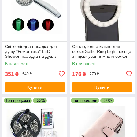
Світлодіодна насадка для
Світлодіодне кільце для
душу "Романтика" LED
селфі Selfie Ring Light, кільце
Shower, насадка на душ з
з підсвічуванням для селфі
підсвічуванням,
В наявності
В наявності
світлодіодний душ
351
176
₴
₴
540 ₴
270 ₴
Купити
Купити
Топ продажів
–33%
Топ продажів
–30%