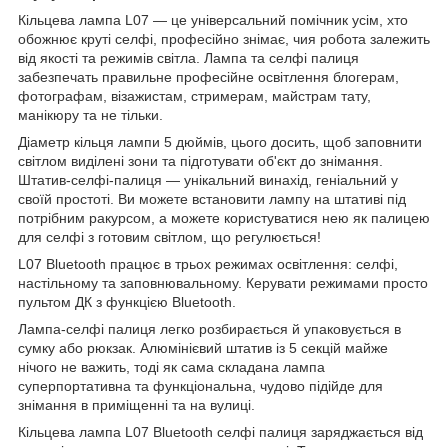
Кільцева лампа L07 — це універсальний помічник усім, хто
обожнює круті селфі, професійно знімає, чия робота залежить
від якості та режимів світла. Лампа та селфі палиця
забезпечать правильне професійне освітлення блогерам,
фотографам, візажистам, стримерам, майстрам тату,
манікюру та не тільки.
Діаметр кільця лампи 5 дюймів, цього досить, щоб заповнити
світлом виділені зони та підготувати об'єкт до знімання.
Штатив-селфі-палиця — унікальний винахід, геніальний у
своїй простоті. Ви можете встановити лампу на штативі під
потрібним ракурсом, а можете користуватися нею як палицею
для селфі з готовим світлом, що регулюється!
L07 Bluetooth працює в трьох режимах освітлення: селфі,
настільному та заповнювальному. Керувати режимами просто
пультом ДК з функцією Bluetooth.
Лампа-селфі палиця легко розбирається й упаковується в
сумку або рюкзак. Алюмінієвий штатив із 5 секцій майже
нічого не важить, тоді як сама складана лампа
суперпортативна та функціональна, чудово підійде для
знімання в приміщенні та на вулиці.
Кільцева лампа L07 Bluetooth селфі палиця заряджається від