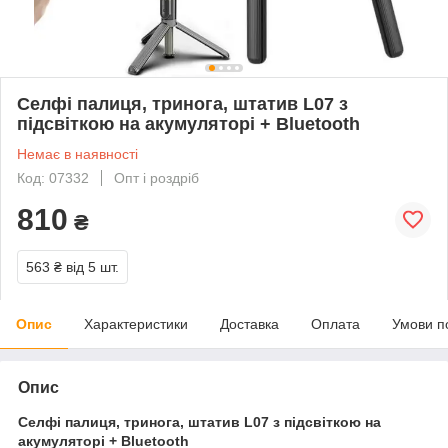
Селфі палиця, тринога, штатив L07 з
підсвіткою на акумуляторі + Bluetooth
Немає в наявності
Код: 07332
Опт і роздріб
810
₴
563 ₴
від 5 шт.
Опис
Характеристики
Доставка
Оплата
Умови п
Опис
Селфі палиця, тринога, штатив L07 з підсвіткою на
акумуляторі + Bluetooth