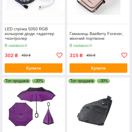
LED стрічка 5050 RGB
кольорові діоди +адаптер
Гаманець Baellerry Forever,
+контролер
жіночий портмоне
В наявності
В наявності
302
315
₴
₴
450 ₴
450 ₴
Купити
Купити
Топ продажів
–30%
Топ продажів
–30%