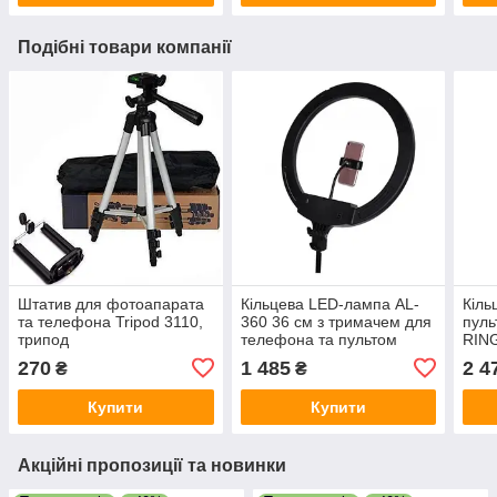
Подібні товари компанії
Штатив для фотоапарата
Кільцева LED-лампа AL-
Кіль
та телефона Tripod 3110,
360 36 см з тримачем для
пуль
трипод
телефона та пультом
RING
G500
270
1 485
2 4
₴
₴
Купити
Купити
Акційні пропозиції та новинки