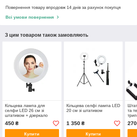
Повернення товару впродовж 14 днів за рахунок покупця
Всі умови повернення
З цим товаром також замовляють
Кільцева лампа для
Кільцева селфі лампа LED
Штат
селфи LED 26 см зі
20 см зі штативом
та т
штативом + дзеркало
трип
450
1 350
270
₴
₴
Купити
Купити