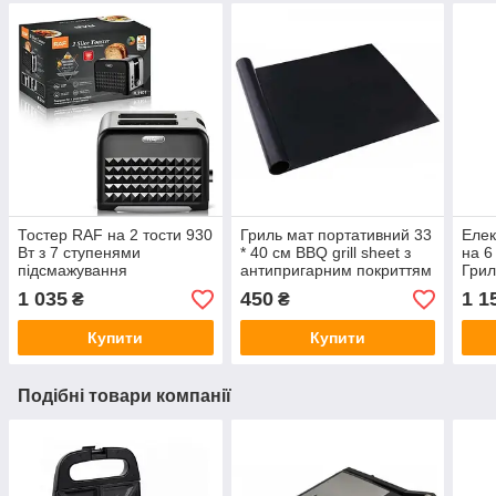
Тостер RAF на 2 тости 930
Гриль мат портативний 33
Еле
Вт з 7 ступенями
* 40 см BBQ grill sheet з
на 6
підсмажування
антипригарним покриттям
Грил
для 
1 035
450
1 1
₴
₴
вдо
Купити
Купити
Подібні товари компанії