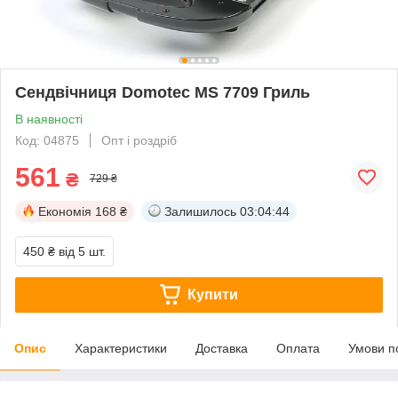
Сендвічниця Domotec MS 7709 Гриль
В наявності
Код: 04875
Опт і роздріб
561
₴
729 ₴
Економія
168 ₴
Залишилось
03:04:43
450 ₴
від 5 шт.
Купити
Опис
Характеристики
Доставка
Оплата
Умови п