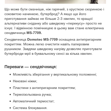
Що може бути смачніше, ніж гарячий, з хрусткою скоринкою і
соковитою начинкою, бутерброд? А якщо ще його
приготування займає не більше 2-3 хвилин, то кращої
альтернативи сніданку або швидкому «перекусу» просто не
існує. І відмінною помічницею в цьому вам стане електрична
сендвичница
MS-7709.
Сендвичница
Domotec MS-7709
оснащена антипригарним
покриттям. Можна легко очистити навіть паперовим
рушником. Завдяки швидкому нагріву дозволяє приготувати
бутерброди мрії в буквальному сенсі за кілька хвилин.
Переваги — сендвічниця:
Можливість зберігання у вертикальному положенні;
Нековзні ніжки;
Пластини з антипригарним покриттям;
Термоізольована ручка;
Автоматичний термостат;
Система блокування.