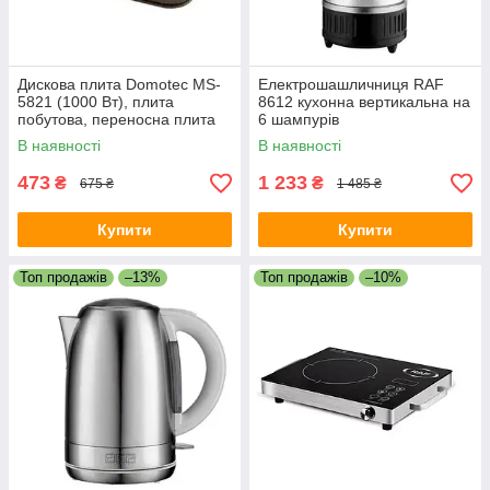
Дискова плита Domotec MS-
Електрошашличниця RAF
5821 (1000 Вт), плита
8612 кухонна вертикальна на
побутова, переносна плита
6 шампурів
В наявності
В наявності
473
1 233
₴
₴
675 ₴
1 485 ₴
Купити
Купити
Топ продажів
–13%
Топ продажів
–10%