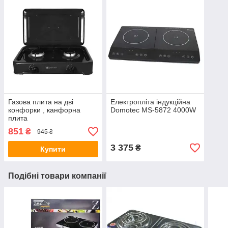
Газова плита на дві
Електропліта індукційна
конфорки , канфорна
Domotec MS-5872 4000W
плита
851
₴
945 ₴
3 375
₴
Купити
Подібні товари компанії