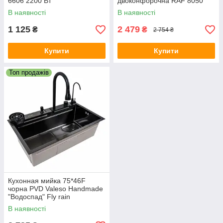
6606 2200 Вт
двоконфорочна RAF 8050
В наявності
В наявності
1 125
2 479
₴
₴
2 754 ₴
Купити
Купити
Топ продажів
Кухонная мийка 75*46F
чорна PVD Valeso Handmade
"Водоспад" Fly rain
В наявності