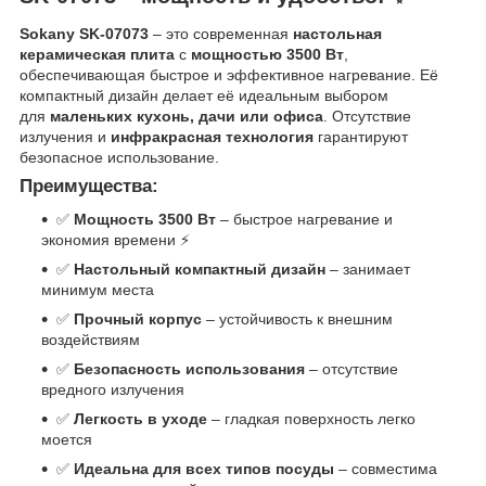
Sokany SK-07073
– это современная
настольная
керамическая плита
с
мощностью 3500 Вт
,
обеспечивающая быстрое и эффективное нагревание. Её
компактный дизайн делает её идеальным выбором
для
маленьких кухонь, дачи или офиса
. Отсутствие
излучения и
инфракрасная технология
гарантируют
безопасное использование.
Преимущества:
✅
Мощность 3500 Вт
– быстрое нагревание и
экономия времени ⚡
✅
Настольный компактный дизайн
– занимает
минимум места
✅
Прочный корпус
– устойчивость к внешним
воздействиям
✅
Безопасность использования
– отсутствие
вредного излучения
✅
Легкость в уходе
– гладкая поверхность легко
моется
✅
Идеальна для всех типов посуды
– совместима