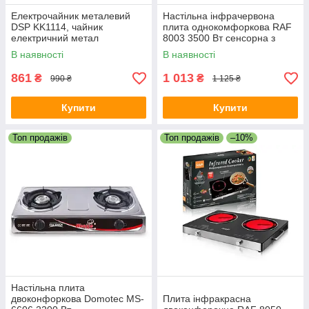
Електрочайник металевий
Настільна інфрачервона
DSP KK1114, чайник
плита однокомфоркова RAF
електричний метал
8003 3500 Вт сенсорна з
таймером
В наявності
В наявності
861
1 013
₴
₴
990 ₴
1 125 ₴
Купити
Купити
Топ продажів
Топ продажів
–10%
Настільна плита
двоконфоркова Domotec MS-
Плита інфракрасна