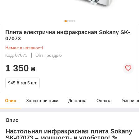
Плита електрична инфракрасная Sokany SK-
07073
Немає в наявності
Код: 07073
Опт і роздріб
1 350
₴
945 ₴
від 5 шт.
Опис
Характеристики
Доставка
Оплата
Умови п
Опис
Настольная инфракрасная плита Sokany
SK-07073 – мощность и удобство! ✨