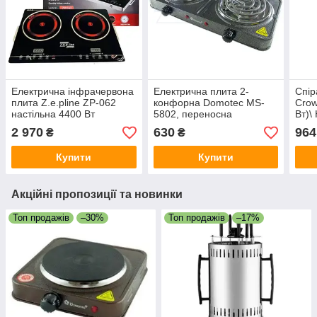
Електрична інфрачервона
Електрична плита 2-
Спір
плита Z.e.pline ZP-062
конфорна Domotec MS-
Crow
настільна 4400 Вт
5802, переносна
Вт)\
сенсорне управління
електропліта
плит
2 970
630
964
₴
₴
Купити
Купити
Акційні пропозиції та новинки
Топ продажів
–30%
Топ продажів
–17%