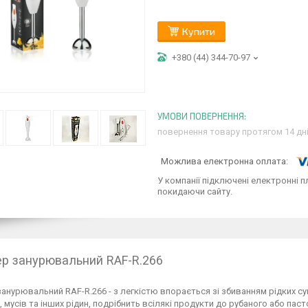
Купити
+380 (44) 344-70-97
повернення товару протягом 14 дн
У компанії підключені електронні п
покидаючи сайту.
р занурювальний RAF-R.266
анурювальний RAF-R.266 - з легкістю впорається зі збиванням рідких су
, мусів та інших рідин, подрібнить всілякі продукти до рубаного або пас