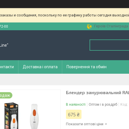
аказы и сообщения, поскольку по ее графику работы сегодня выходной
Героїв Сталінграда 
72-00
Line"
онтакти
Доставка і оплата
Повернення та обмін
Блендер занурювальний RA
родаж
В наявності
Оптом і в роздріб
Код:
675 ₴
Показати оптові ціни