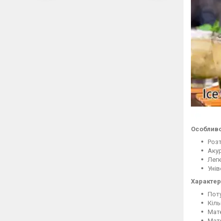
Особливо
Роз
Аку
Лег
Унів
Характер
Поту
Кіль
Мат
Мат