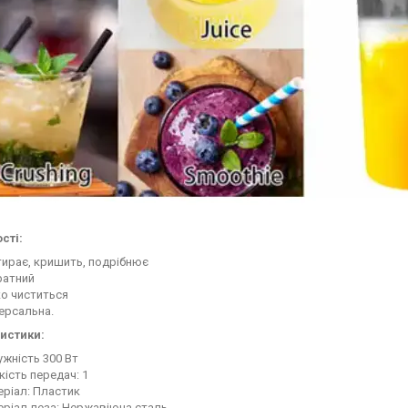
сті:
тирає, кришить, подрібнює
ратний
ко чиститься
ерсальна.
истики:
жність 300 Вт
кість передач: 1
еріал: Пластик
еріал леза: Нержавіюча сталь