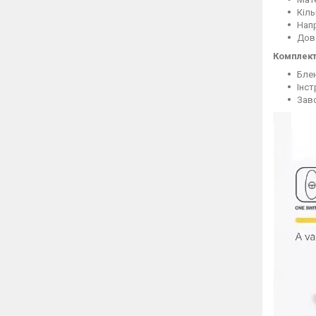
Кіль
Напр
Довж
Комплект
Бле
Інст
Зав