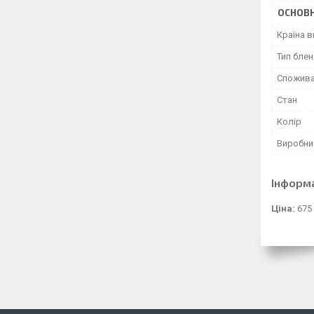
ОСНОВН
Країна 
Тип бле
Спожива
Стан
Колір
Виробни
Інформ
Ціна:
675