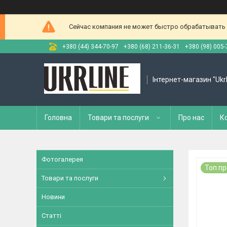
Сейчас компания не может быстро обрабатывать з
+380 (44) 344-70-97
+380 (68) 211-36-31
+380 (98) 005-
Інтернет-магазин "Ukr
Головна
Товари та послуги
Про нас
К
Фотогалерея
Топ п
Товари та послуги
Новини
Статті