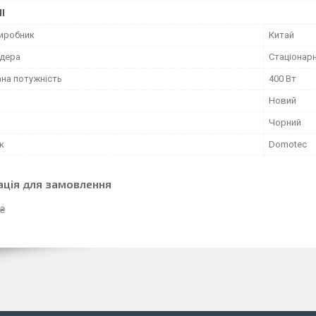
І
виробник
Китай
ндера
Стаціонар
на потужність
400 Вт
Новий
Чорний
к
Domotec
ація для замовлення
 ₴