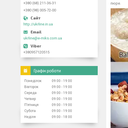
+380 (68) 211-36-31
пюре.
+380 (98) 005-72-00
http://ukrline.in.ua
ukrline@e-miks.com.ua
+380957120515
Графік роботи
Понеділок
09:00
19:00
Вівторок
09:00
19:00
Середа
09:00
19:00
Четвер
09:00
19:00
Пʼятниця
09:00
19:00
Субота
09:00
19:00
Неділя
09:00
18:00