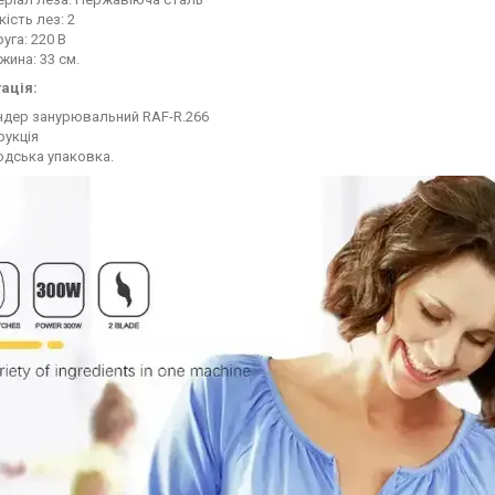
кість лез: 2
уга: 220 В
ина: 33 см.
ація:
ндер занурювальний RAF-R.266
рукція
одська упаковка.