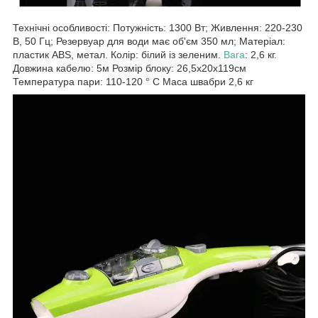
Технічні особливості: Потужність: 1300 Вт; Живлення: 220-230
В, 50 Гц; Резервуар для води має об'єм 350 мл; Матеріал:
пластик ABS, метал. Колір: білий із зеленим.
Вага
: 2,6 кг.
Довжина кабелю: 5м Розмір блоку: 26,5х20х119см
Температура пари: 110-120 ° С Маса швабри 2,6 кг