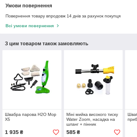
Умови повернення
Повернення товару впродовж 14 днів за рахунок покупця
Всі умови повернення
З цим товаром також замовляють
Швабра парова Н2О Mop
Міні мийка високого тиску
Шваб
X5
Water Zoom, насадка на
при
шланг + пінник
1 935
585
₴
₴