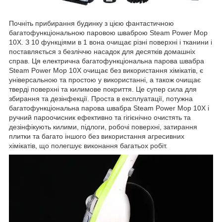
Почніть прибирання будинку з цією фантастичною
багатофункціональною паровою шваброю Steam Power Mop
10X. З 10 функціями в 1 вона очищає різні поверхні і тканини і
поставляється з безліччю насадок для десятків домашніх
справ. Ця електрична багатофункціональна парова швабра
Steam Power Mop 10X очищає без використання хімікатів, є
універсальною та простою у використанні, а також очищає
тверді поверхні та килимове покриття. Це супер сила для
збирання та дезінфекції. Проста в експлуатації, потужна
багатофункціональна парова швабра Steam Power Mop 10X і
ручний пароочисник ефективно та гігієнічно очистять та
дезінфікують килими, підлоги, робочі поверхні, затирання
плитки та багато іншого без використання агресивних
хімікатів, що полегшує виконання багатьох робіт.