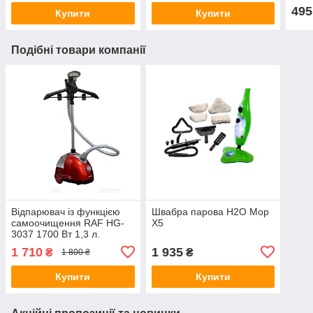
495
Купити
Купити
Подібні товари компанії
Відпарювач із функцією
Швабра парова Н2О Mop
самоочищення RAF HG-
X5
3037 1700 Вт 1,3 л.
1 710
1 935
₴
₴
1 800 ₴
Купити
Купити