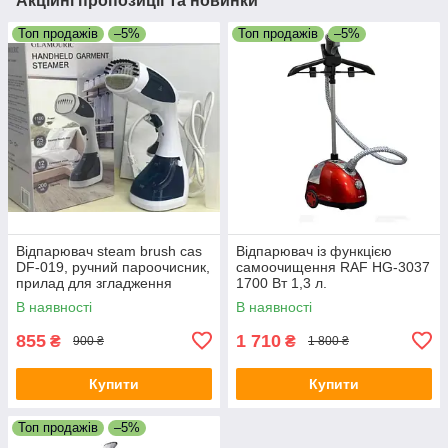
Акційні пропозиції та новинки
Топ продажів
–5%
Топ продажів
–5%
Відпарювач steam brush cas
Відпарювач із функцією
DF-019, ручний пароочисник,
самоочищення RAF HG-3037
прилад для згладження
1700 Вт 1,3 л.
В наявності
В наявності
855
1 710
₴
₴
900 ₴
1 800 ₴
Купити
Купити
Топ продажів
–5%