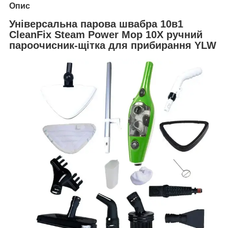
Опис
Універсальна парова швабра 10в1
CleanFix Steam Power Mop 10X ручний
пароочисник-щітка для прибирання YLW