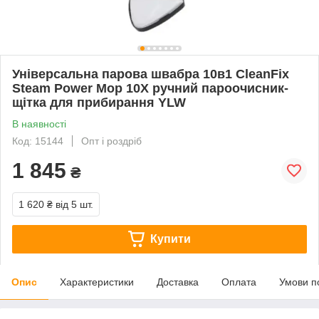
Універсальна парова швабра 10в1 CleanFix
Steam Power Mop 10X ручний пароочисник-
щітка для прибирання YLW
В наявності
Код: 15144
Опт і роздріб
1 845
₴
1 620 ₴
від 5 шт.
Купити
Опис
Характеристики
Доставка
Оплата
Умови п