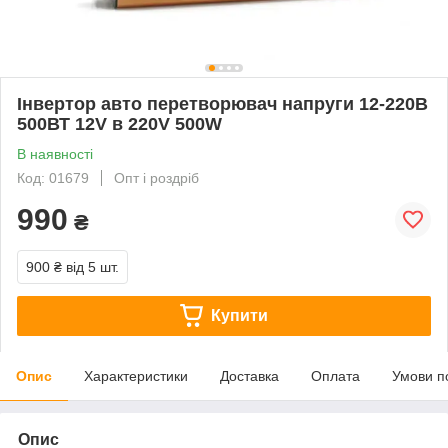
Інвертор авто перетворювач напруги 12-220В
500ВТ 12V в 220V 500W
В наявності
Код: 01679
Опт і роздріб
990
₴
900 ₴
від 5 шт.
Купити
Опис
Характеристики
Доставка
Оплата
Умови п
Опис