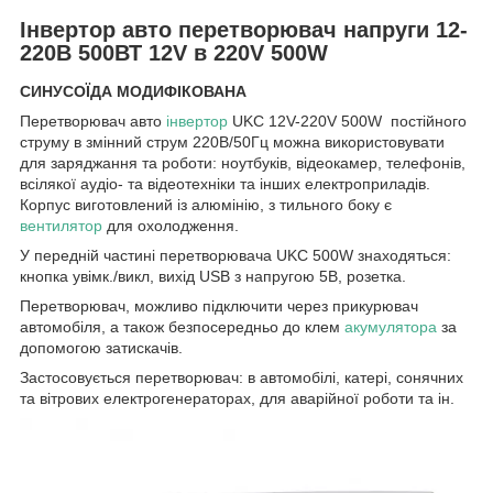
Інвертор авто перетворювач напруги 12-
220В 500ВТ 12V в 220V 500W
СИНУСОЇДА МОДИФІКОВАНА
Перетворювач авто
інвертор
UKC 12V-220V 500W постійного
струму в змінний струм 220В/50Гц можна використовувати
для заряджання та роботи: ноутбуків, відеокамер, телефонів,
всілякої аудіо- та відеотехніки та інших електроприладів.
Корпус виготовлений із алюмінію, з тильного боку є
вентилятор
для охолодження.
У передній частині перетворювача UKC 500W знаходяться:
кнопка увімк./викл, вихід USB з напругою 5В, розетка.
Перетворювач, можливо підключити через прикурювач
автомобіля, а також безпосередньо до клем
акумулятора
за
допомогою затискачів.
Застосовується перетворювач: в автомобілі, катері, сонячних
та вітрових електрогенераторах, для аварійної роботи та ін.