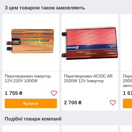
З цим товаром також замовляють
Перетворювач інвертор
Перетворювач AC/DC AR
Пер
12V-220V 1000W
2500W 12V Інвертор
200
авто
1 755
1 5
₴
2 700
₴
Купити
Подібні товари компанії