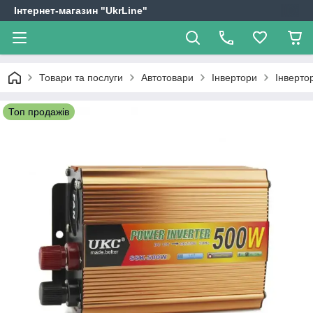
Інтернет-магазин "UkrLine"
Товари та послуги
Автотовари
Інвертори
Інверто
Топ продажів