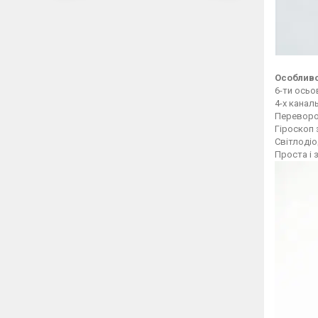
Особливо
6-ти осьо
4-х канал
Переворо
Гіроскоп 
Світлодіо
Проста і 