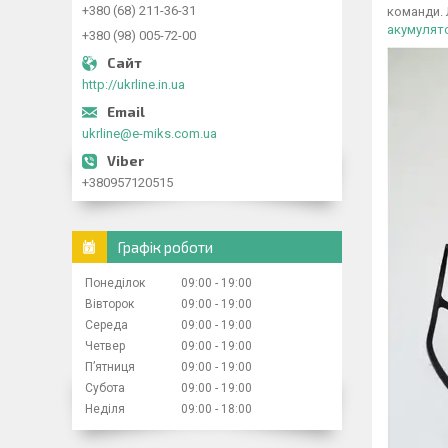
+380 (68) 211-36-31
команди. 
акумулят
+380 (98) 005-72-00
http://ukrline.in.ua
ukrline@e-miks.com.ua
+380957120515
Графік роботи
Понеділок
09:00
19:00
Вівторок
09:00
19:00
Середа
09:00
19:00
Четвер
09:00
19:00
Пʼятниця
09:00
19:00
Субота
09:00
19:00
Неділя
09:00
18:00