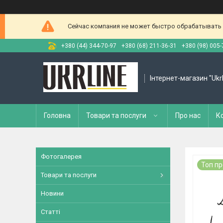
Сейчас компания не может быстро обрабатывать з
+380 (44) 344-70-97
+380 (68) 211-36-31
+380 (98) 005-
Інтернет-магазин "Ukr
Головна
Товари та послуги
Про нас
К
Фотогалерея
Топ п
Товари та послуги
Новини
Статті