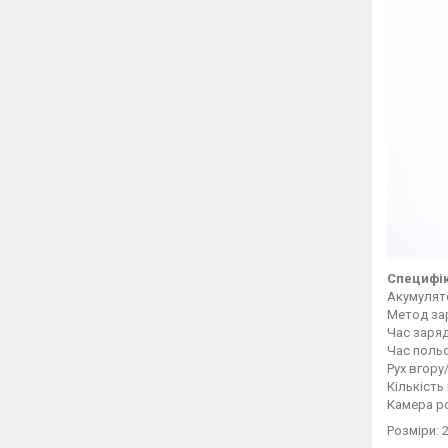
Специфік
Акумулято
Метод за
Час заряд
Час польо
Рух вгору
Кількість 
Камера ро
Розміри: 