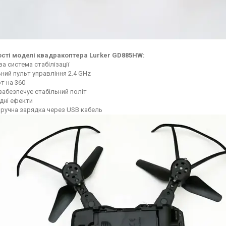
сті моделі квадракоптера Lurker GD885HW:
ва система стабілізації
ьний пульт управління 2.4 GHz
т на 360
забезпечує стабільний політ
дні ефекти
зручна зарядка через USB кабель