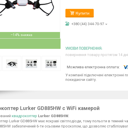
Купити
+380 (44) 344-70-97
–14%
повернення товару протягом 14 дн
У компанії підключені електронні п
покидаючи сайту.
коптер Lurker GD885HW c WiFi камерой
ований
квадрокоптер
Lurker GD885HW.
тер Lurker GD885HW має яскраві світлодіоди, тому польоти в темний ч
885HW забезпечений 6-ти осьовим гіроскопом, що дозволяє стабілізуват