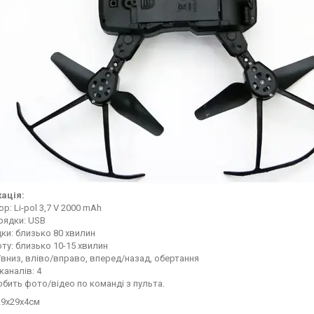
ація:
р: Li-pol 3,7 V 2000 mAh
рядки: USB
ки: близько 80 хвилин
ту: близько 10-15 хвилин
/вниз, вліво/вправо, вперед/назад, обертання
каналів: 4
бить фото/відео по команді з пульта.
29х29х4см