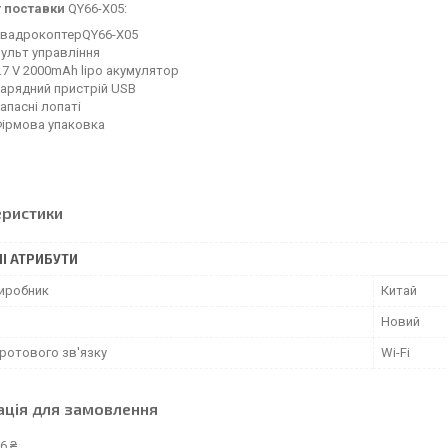
 поставки
QY66-X05:
 КвадрокоптерQY66-X05
Пульт управління
3.7 V 2000mAh lipo акумулятор
Зарядний пристрій USB
Запасні лопаті
Фірмова упаковка
еристики
І АТРИБУТИ
виробник
Китай
Новий
дротового зв'язку
Wi-Fi
ація для замовлення
6 ₴