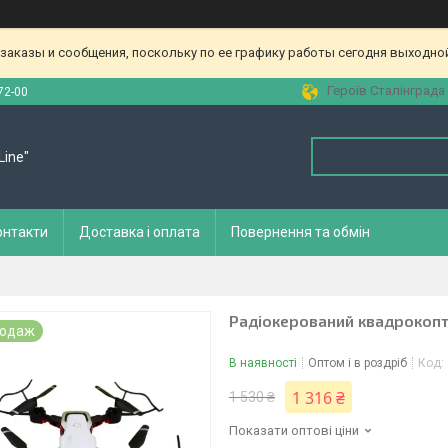
аказы и сообщения, поскольку по ее графику работы сегодня выходной
Героїв Сталінграда 
72-00
Line"
онтакти
Доставка і оплата
Повернення та обмін
Радіокерований квадрокопт
родаж
В наявності
Оптом і в роздріб
Код:
1 316 ₴
1 530 ₴
Показати оптові ціни