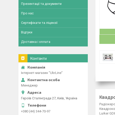
Презентації та документи
Про нас
Сертифікати та ліцензії
Відгуки
Доставка і оплата
Контакти
Інтернет-магазин "UkrLine"
Менеджер
Квадро
Героїв Сталінграда 27, Київ, Україна
Радіокер
Квадрокоп
+380 (44) 344-70-97
Lurker GD