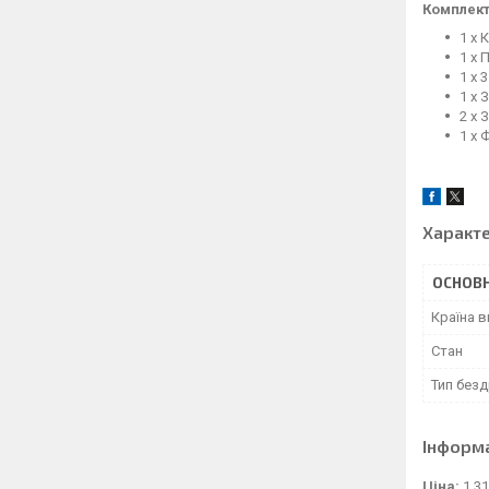
Комплект
1 x
1 x 
1 x 
1 x 
2 x 
1 x 
Характ
ОСНОВН
Країна 
Стан
Тип без
Інформ
Ціна:
1 31