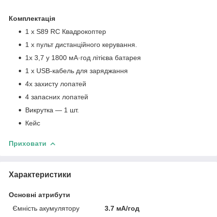
Комплектація
1 х S89 RC Квадрокоптер
1 х пульт дистанційного керування.
1х 3,7 у 1800 мА·год літієва батарея
1 x USB-кабель для заряджання
4х захисту лопатей
4 запасних лопатей
Викрутка — 1 шт.
Кейс
Приховати
Характеристики
Основні атрибути
Ємність акумулятору
3.7 мА/год