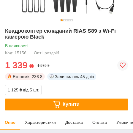
Квадрокоптер складаний RIAS S89 з Wi-Fi
камерою Black
В наявності
Код: 15156
Опт і роздріб
1 339
₴
1 575 ₴
Економія
236 ₴
Залишилось
45 днів
1 125 ₴
від 5 шт.
Купити
Опис
Характеристики
Доставка
Оплата
Умови п