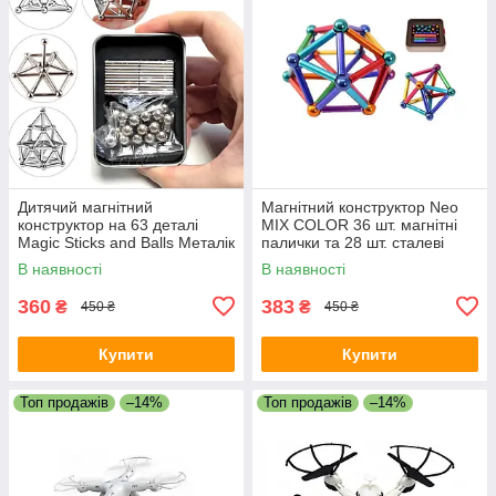
Дитячий магнітний
Магнітний конструктор Neo
конструктор на 63 деталі
MIX COLOR 36 шт. магнітні
Magic Sticks and Balls Металік
палички та 28 шт. сталеві
кульки
В наявності
В наявності
360
383
₴
₴
450 ₴
450 ₴
Купити
Купити
Топ продажів
–14%
Топ продажів
–14%