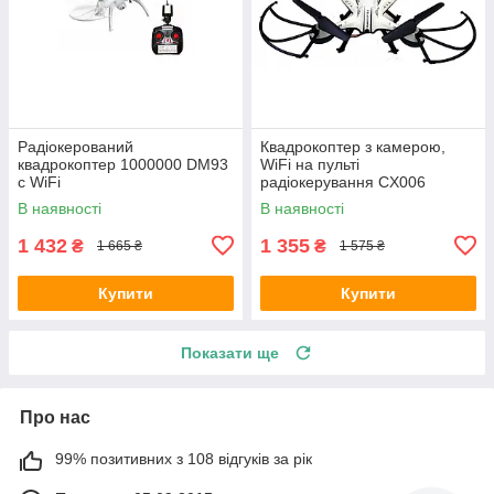
Радіокерований
Квадрокоптер з камерою,
квадрокоптер 1000000 DM93
WiFi на пульті
c WiFi
радіокерування CX006
В наявності
В наявності
1 432
1 355
₴
₴
1 665 ₴
1 575 ₴
Купити
Купити
Показати ще
Про нас
99% позитивних з 108 відгуків за рік