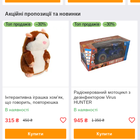
Акційні пропозиції та новинки
Топ продажів
–30%
Топ продажів
–30%
Радіокерований мотоцикл з
Інтерактивна іграшка хом'як,
дезінфектором Virus
що говорить, повторюшка
HUNTER
В наявності
В наявності
315
945
₴
₴
450 ₴
1 350 ₴
Купити
Купити