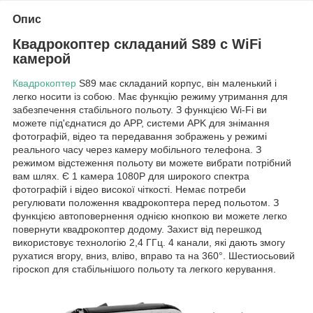
Опис
Квадрокоптер складаний S89 c WiFi
камерой
Квадрокоптер
S89 має складаний корпус, він маленький і
легко носити із собою. Має функцію режиму утримання для
забезпечення стабільного польоту. З функцією Wi-Fi ви
можете під'єднатися до APP, системи APK для знімання
фотографій, відео та передавання зображень у режимі
реального часу через камеру мобільного телефона. З
режимом відстеження польоту ви можете вибрати потрібний
вам шлях. Є 1 камера 1080Р для широкого спектра
фотографій і відео високої чіткості. Немає потреби
регулювати положення квадрокоптера перед польотом. З
функцією автоповернення однією кнопкою ви можете легко
повернути квадрокоптер додому. Захист від перешкод
використовує технологію 2,4 ГГц. 4 канали, які дають змогу
рухатися вгору, вниз, вліво, вправо та на 360°. Шестиосьовий
гіроскоп для стабільнішого польоту та легкого керування.