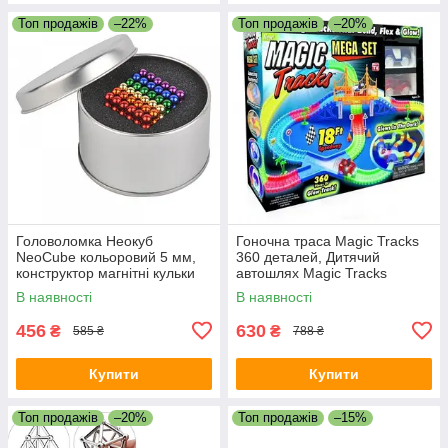
Топ продажів
–22%
Топ продажів
–20%
Головоломка Неокуб
Гоночна траса Magic Tracks
NeoCube кольоровий 5 мм,
360 деталей, Дитячий
конструктор магнітні кульки
автошлях Magic Tracks
В наявності
В наявності
456
630
₴
₴
585 ₴
788 ₴
Купити
Купити
Топ продажів
–20%
Топ продажів
–15%