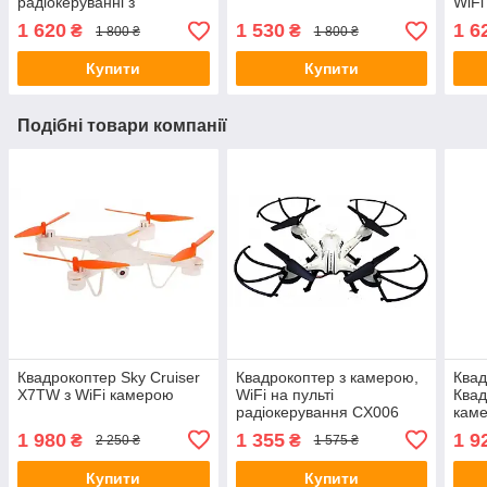
радіокеруванні з
WiFi
відеокамерою WiFi
1 620
1 530
1 6
₴
₴
1 800 ₴
1 800 ₴
Купити
Купити
Подібні товари компанії
Квадрокоптер Sky Cruiser
Квадрокоптер з камерою,
Квад
X7TW з WiFi камерою
WiFi на пульті
Квад
радіокерування CX006
каме
1 980
1 355
1 9
₴
₴
2 250 ₴
1 575 ₴
Купити
Купити