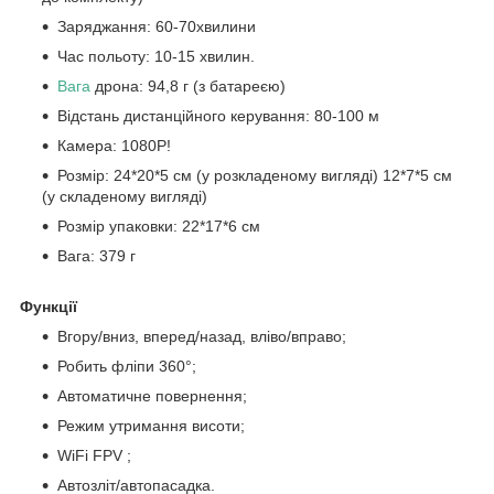
Заряджання: 60-70хвилини
Час польоту: 10-15 хвилин.
Вага
дрона: 94,8 г (з батареєю)
Відстань дистанційного керування: 80-100 м
Камера: 1080Р!
Розмір: 24*20*5 см (у розкладеному вигляді) 12*7*5 см
(у складеному вигляді)
Розмір упаковки: 22*17*6 см
Вага: 379 г
Функції
Вгору/вниз, вперед/назад, вліво/вправо;
Робить фліпи 360°;
Автоматичне повернення;
Режим утримання висоти;
WiFi FPV ;
Автозліт/автопасадка.