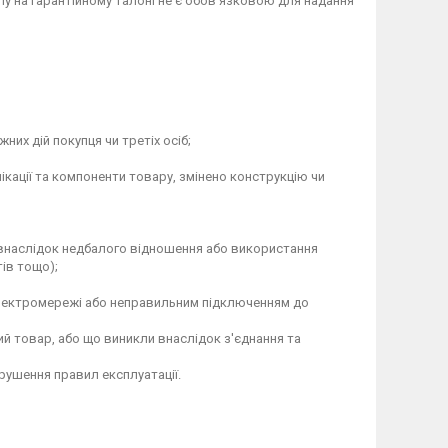
пу на гарантійному талоні не є обов'язковою для надання
них дій покупця чи третіх осіб;
кації та компоненти товару, змінено конструкцію чи
внаслідок недбалого відношення або використання
ів тощо);
електромережі або неправильним підключенням до
й товар, або що виникли внаслідок з'єднання та
рушення правил експлуатації.