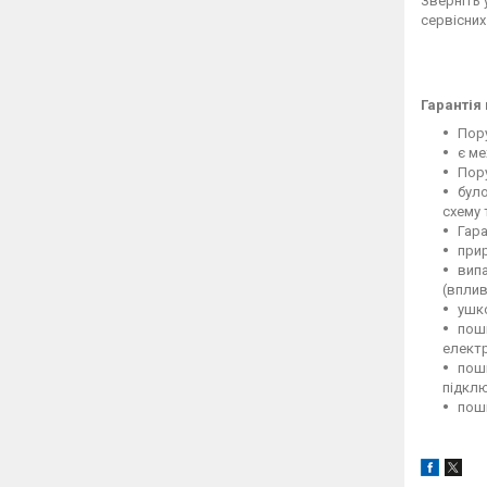
Зверніть 
сервісних
Гарантія
Пору
є ме
Пору
було
схему 
Гара
при
вип
(вплив
ушко
пош
елект
пошк
підклю
пошк