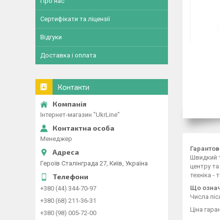
Про нас
Сертифікати та ліцензії
Відгуки
Доставка і оплата
Контакти
Інтернет-магазин "UkrLine"
Менеджер
Гарантов
Швидкий т
Героїв Сталінграда 27, Київ, Україна
центру та
техніка -
Що означ
+380 (44) 344-70-97
Числа піс
+380 (68) 211-36-31
Ціна гара
+380 (98) 005-72-00