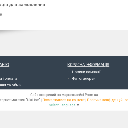
ація для замовлення
 ₴
АНІЮ
КОРИСНА ІНФОРМАЦІЯ
Новини компанії
а і оплата
Фотогалерея
ння та обмін
Сайт створений на маркетплейсі
Prom.ua
Інтернет-магазин "UkrLine" |
Поскаржитися на контент
|
Політика конфіденційнос
Select Language
▼