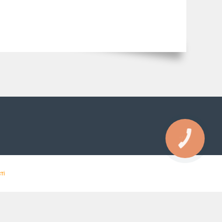
КНОПКА
ЗВ'ЯЗКУ
ті