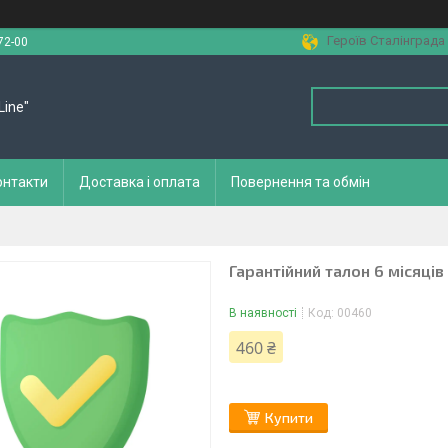
Героїв Сталінграда 
72-00
Line"
онтакти
Доставка і оплата
Повернення та обмін
Гарантійний талон 6 місяці
В наявності
Код:
00460
460 ₴
Купити