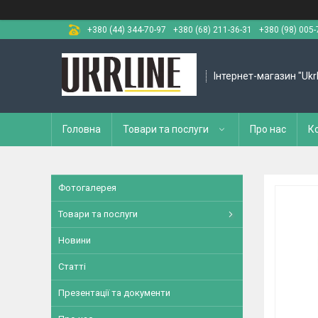
+380 (44) 344-70-97
+380 (68) 211-36-31
+380 (98) 005-
Інтернет-магазин "Ukr
Головна
Товари та послуги
Про нас
К
Фотогалерея
Товари та послуги
Новини
Статті
Презентації та документи