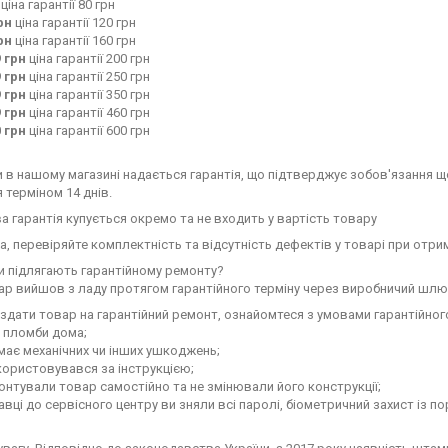
ціна гарантії 80 грн
рн
ціна гарантії 120 грн
рн
ціна гарантії 160 грн
 грн
ціна гарантії 200 грн
 грн
ціна гарантії 250 грн
 грн
ціна гарантії 350 грн
 грн
ціна гарантії 460 грн
 грн
ціна гарантії 600 грн
 в нашому магазині надається гарантія, що підтверджує зобов'язання що
 терміном 14 днів.
 гарантія купується окремо та не входить у вартість товару
а, перевіряйте комплектність та відсутність дефектів у товарі при отрим
и підлягають гарантійному ремонту?
р вийшов з ладу протягом гарантійного терміну через виробничий шлюб
здати товар на гарантійний ремонт, ознайомтеся з умовами гарантійног
і пломби дома;
має механічних чи інших ушкоджень;
ористовувався за інструкцією;
онтували товар самостійно та не змінювали його конструкції;
авці до сервісного центру ви зняли всі паролі, біометричний захист із п