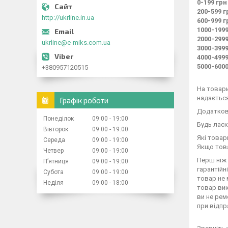
0-199 грн
200-599 г
http://ukrline.in.ua
600-999 г
1000-1999
2000-2999
ukrline@e-miks.com.ua
3000-3999
4000-4999
5000-6000
+380957120515
На товари
надається
Графік роботи
Додаткова
Понеділок
09:00
19:00
Будь ласк
Вівторок
09:00
19:00
Які товар
Середа
09:00
19:00
Якщо това
Четвер
09:00
19:00
Перш ніж 
Пʼятниця
09:00
19:00
гарантійн
Субота
09:00
19:00
товар не 
Неділя
09:00
18:00
товар вик
ви не рем
при відпр