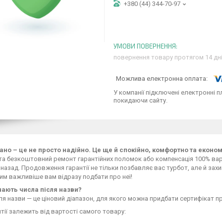
+380 (44) 344-70-97
повернення товару протягом 14 дн
У компанії підключені електронні п
покидаючи сайту.
ано – це не просто надійно. Це ще й спокійно, комфортно та еконо
а безкоштовний ремонт гарантійних поломок або компенсація 100% варт
 назад. Продовження гарантії не тільки позбавляє вас турбот, але й зах
 тим важливіше вам відразу подбати про неї!
ають числа після назви?
ля назви — це ціновий діапазон, для якого можна придбати сертифікат пр
нтії залежить від вартості самого товару: