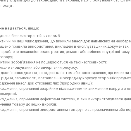
увагу. Відповідно до законодавства України, з 2017 року наявність штам
 послуг.
 не надається, якщо:
шена безпека гарантійних пломб;
ханічні чи інші ушкодження, що виникли внаслідок навмисних чи необереж
шено правила використання, викладені в експлуатаційних документах;
 зроблено несанкціоноване розтин, ремонт або змінено внутрішні комуні
товару;
нтійні зобов'язання не поширюються на такі несправності:
родне зношування або вичерпання ресурсу;
адкові пошкодження, заподіяні клієнтом або пошкодження, що виникли 
 рідини, запиленості, потрапляння всередину корпусу сторонніх предмет
дження внаслідок стихійних лих (природних явищ);
кодження, спричинені аварійним підвищенням чи зниженням напруги в 
ромережі;
одження, спричинені дефектами системи, в якій використовувався дани
чення товару до інших виробів;
одження, спричинені використанням товару не за призначенням або по