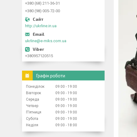
+380 (68) 211-36-31
+380 (98) 005-72-00
http://ukrline.in.ua
ukrline@e-miks.com.ua
+380957120515
Графік роботи
Понеділок
09:00
19:00
Вівторок
09:00
19:00
Середа
09:00
19:00
Четвер
09:00
19:00
Пʼятниця
09:00
19:00
Субота
09:00
19:00
Неділя
09:00
18:00