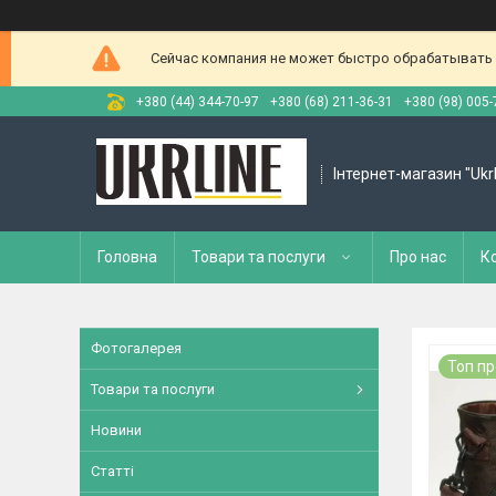
Сейчас компания не может быстро обрабатывать з
+380 (44) 344-70-97
+380 (68) 211-36-31
+380 (98) 005-
Інтернет-магазин "Ukr
Головна
Товари та послуги
Про нас
К
Фотогалерея
Топ п
Товари та послуги
Новини
Статті