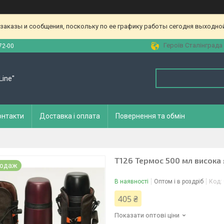
аказы и сообщения, поскольку по ее графику работы сегодня выходной
Героїв Сталінграда 
72-00
Line"
онтакти
Доставка і оплата
Повернення та обмін
T126 Термос 500 мл висока 
родаж
В наявності
Оптом і в роздріб
Код:
405 ₴
Показати оптові ціни