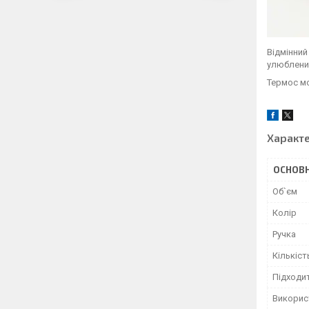
Відмінний
улюблени
Термос мо
Характ
ОСНОВН
Об`єм
Колір
Ручка
Кількіс
Підходи
Використ