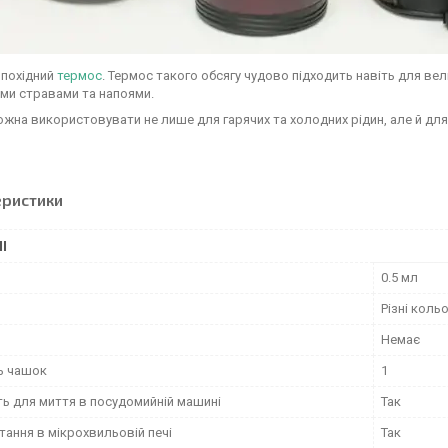
 похідний
термос
. Термос такого обсягу чудово підходить навіть для ве
ми стравами та напоями.
жна використовувати не лише для гарячих та холодних рідин, але й для 
еристики
І
0.5 мл
Різні коль
Немає
ть чашок
1
ть для миття в посудомийній машині
Так
ання в мікрохвильовій печі
Так