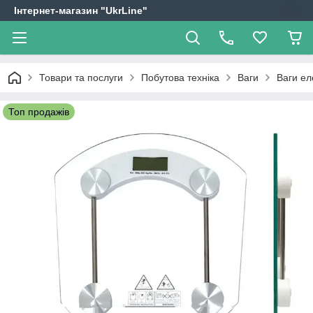
Інтернет-магазин "UkrLine"
Товари та послуги
Побутова техніка
Ваги
Ваги ел
Топ продажів