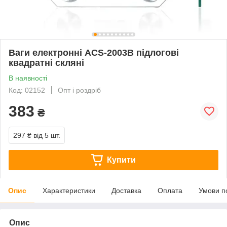
Ваги електронні ACS-2003B підлогові
квадратні скляні
В наявності
Код: 02152
Опт і роздріб
383
₴
297 ₴
від 5 шт.
Купити
Опис
Характеристики
Доставка
Оплата
Умови п
Опис