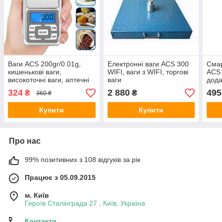
Ваги ACS 200gr/0.01g,
Електронні ваги ACS 300
Смар
кишенькові ваги,
WIFI, ваги з WIFI, торгові
ACS 
високоточні ваги, аптечні
ваги
дода
ваги, ваги 2 знаки після
324
2 880
495
₴
₴
360 ₴
коми
Купити
Купити
Про нас
99% позитивних з 108 відгуків за рік
Працює з 05.09.2015
м. Київ
Героїв Сталінграда 27 , Київ, Україна
Контакти