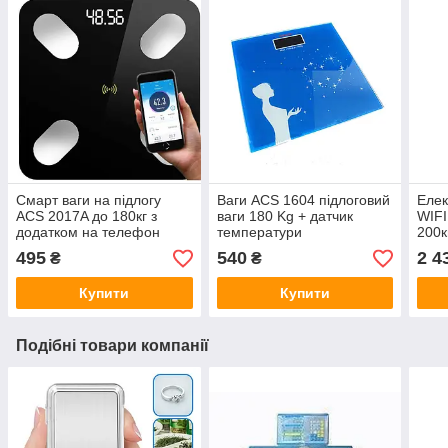
Смарт ваги на підлогу
Ваги ACS 1604 підлоговий
Елек
ACS 2017A до 180кг з
ваги 180 Kg + датчик
WIFI
додатком на телефон
температури
200к
495
540
2 4
₴
₴
Купити
Купити
Подібні товари компанії