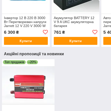
Інвертор 12 В 220 В 3000
Акумулятор BATTERY 12
Авто
Вт Перетворювач напруги
V 9 A UKC акумуляторна
пере
Jarrett 12 V 220 V 3000 W
батарея
Jarr
Інвертор для авто
Пере
6 300
761
5 4
₴
₴
інве
Купити
Купити
Акційні пропозиції та новинки
Топ продажів
–20%