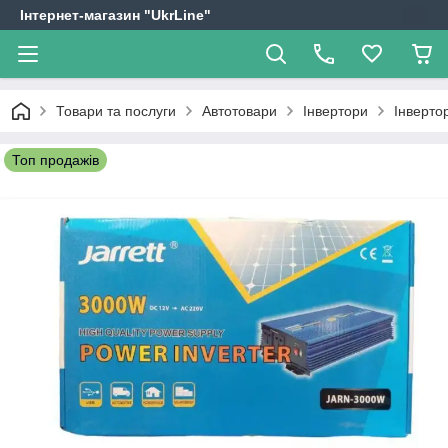
Інтернет-магазин "UkrLine"
Товари та послуги
Автотовари
Інвертори
Інверто
Топ продажів