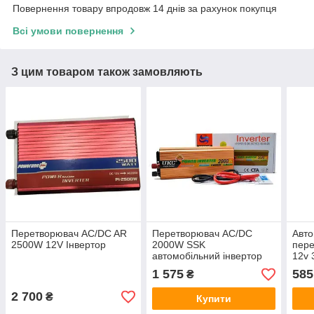
Повернення товару впродовж 14 днів за рахунок покупця
Всі умови повернення
З цим товаром також замовляють
Перетворювач AC/DC AR
Перетворювач AC/DC
Авто
2500W 12V Інвертор
2000W SSK
пере
автомобільний інвертор
12v 
1 575
585
₴
2 700
₴
Купити