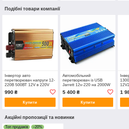
Подібні товари компанії
Інвертор авто
Автомобільний
Інве
перетворювач напруги 12-
перетворювач із USB
1300
220В 500ВТ 12V в 220V
Jarrett 12v-220 на 2000W
12V
500W
Перетворювач напруги
990
5 400
1 9
₴
₴
інвертор
Купити
Купити
Акційні пропозиції та новинки
Топ продажів
–20%