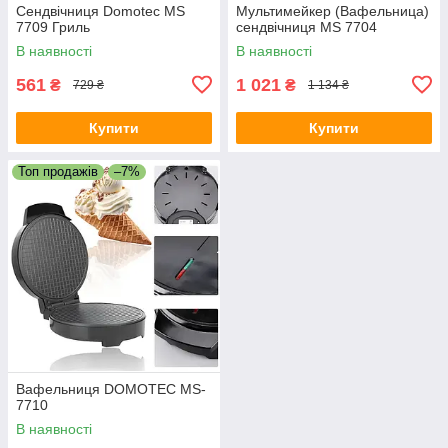
Сендвічниця Domotec MS
Мультимейкер (Вафельница)
7709 Гриль
сендвічниця MS 7704
В наявності
В наявності
561
1 021
₴
₴
729 ₴
1 134 ₴
Купити
Купити
Топ продажів
–7%
Вафельниця DOMOTEC MS-
7710
В наявності