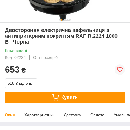
Двостороння електрична вафельниця з
антипригарним покриттям RAF R.2224 1000
Вт Чорна
В наявності
Код: 02224
Опт і роздріб
653
₴
518 ₴
від 5 шт.
Купити
Опис
Характеристики
Доставка
Оплата
Умови п