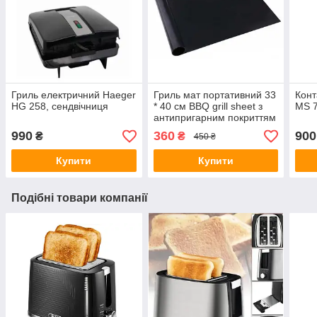
Гриль електричний Haeger
Гриль мат портативний 33
Конт
HG 258, сендвічниця
* 40 см BBQ grill sheet з
MS 
антипригарним покриттям
990
360
900
₴
₴
450 ₴
Купити
Купити
Подібні товари компанії