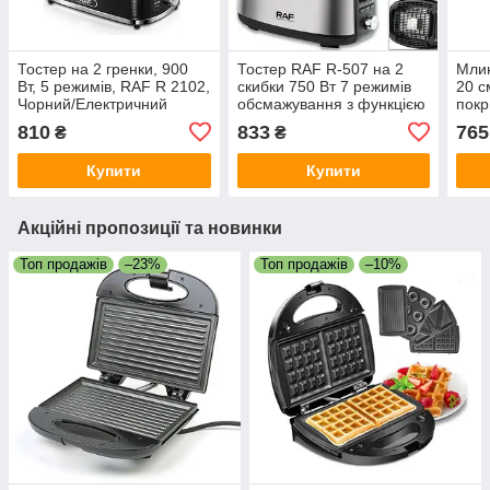
Тостер на 2 гренки, 900
Тостер RAF R-507 на 2
Млин
Вт, 5 режимів, RAF R 2102,
скибки 750 Вт 7 режимів
20 с
Чорний/Електричний
обсмажування з функцією
покр
тостер подвійний/
підігрівання Чорний
R.52
810
833
765
₴
₴
Електростер для хліба
Купити
Купити
Акційні пропозиції та новинки
Топ продажів
–23%
Топ продажів
–10%