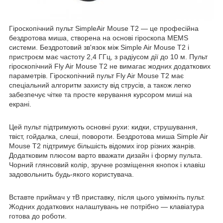
Гіроскопічний пульт SimpleAir Mouse T2 — це професійна
бездротова миша, створена на основі гіроскопа MEMS
системи. Бездротовий зв'язок між Simple Air Mouse T2 і
пристроєм має частоту 2,4 ГГц, з радіусом дії до 10 м. Пульт
гіроскопічний Fly Air Mouse T2 не вимагає жодних додаткових
параметрів. Гіроскопічний пульт Fly Air Mouse T2 має
спеціальний алгоритм захисту від струсів, а також легко
забезпечує чітке та просте керування курсором миші на
екрані.
Цей пульт підтримують основні рухи: кидки, струшування,
твіст, гойдалка, слеші, повороти. Бездротова миша Simple Air
Mouse T2 підтримує більшість відомих ігор різних жанрів.
Додатковим плюсом варто вважати дизайн і форму пульта.
Чорний глянсовий колір, зручне розміщення кнопок і клавіш
задовольнить будь-якого користувача.
Вставте приймач у тВ приставку, після цього увімкніть пульт.
Жодних додаткових налаштувань не потрібно — клавіатура
готова до роботи.