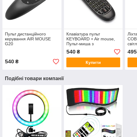
Пульт дистанційного
Клавіатура пульт
Ліхт
керування AIR MOUSE
KEYBOARD + Air mouse,
COB 
G20
Пульт-миша з
світ
клавіатурою, Бездротова
на п
540
495
₴
мініклавіатура
540
₴
Купити
Подібні товари компанії