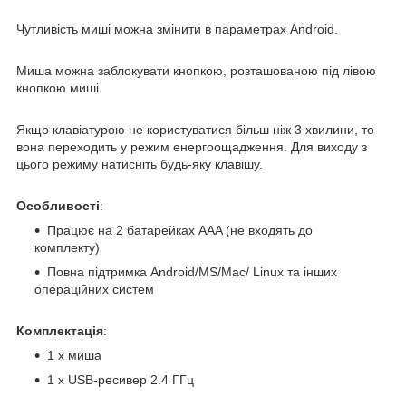
Чутливість миші можна змінити в параметрах Android.
Миша можна заблокувати кнопкою, розташованою під лівою
кнопкою миші.
Якщо клавіатурою не користуватися більш ніж 3 хвилини, то
вона переходить у режим енергоощадження. Для виходу з
цього режиму натисніть будь-яку клавішу.
Особливості
:
Працює на 2 батарейках AAA (не входять до
комплекту)
Повна підтримка Android/MS/Mac/ Linux та інших
операційних систем
Комплектація
:
1 х миша
1 х USB-ресивер 2.4 ГГц