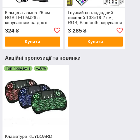
Кільцева лампа 26 см
Гнучкий світлодіодний
RGB LED MJ26 з
дисплей 133×19.2 см,
керуванням на дроті
RGB, Bluetooth, керування
через телефон і пульт, для
324
3 285
₴
₴
реклами та
Купити
Купити
Акційні пропозиції та новинки
Топ продажів
–10%
Клавіатура KEYBOARD