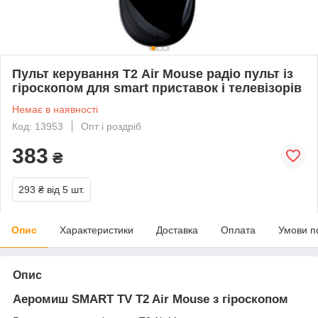
Пульт керування Т2 Air Mouse радіо пульт із
гіроскопом для smart приставок і телевізорів
Немає в наявності
Код: 13953
Опт і роздріб
383
₴
293 ₴
від 5 шт.
Опис
Характеристики
Доставка
Оплата
Умови п
Опис
Аеромиш SMART TV T2 Air Mouse з гіроскопом