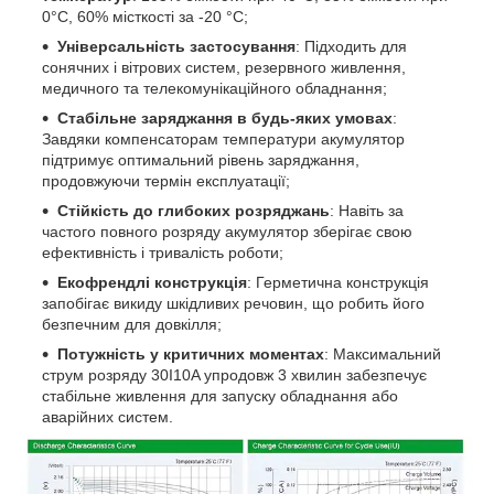
0°C, 60% місткості за -20 °C;
Універсальність застосування
: Підходить для
сонячних і вітрових систем, резервного живлення,
медичного та телекомунікаційного обладнання;
Стабільне заряджання в будь-яких умовах
:
Завдяки компенсаторам температури акумулятор
підтримує оптимальний рівень заряджання,
продовжуючи термін експлуатації;
Стійкість до глибоких розряджань
: Навіть за
частого повного розряду акумулятор зберігає свою
ефективність і тривалість роботи;
Екофрендлі конструкція
: Герметична конструкція
запобігає викиду шкідливих речовин, що робить його
безпечним для довкілля;
Потужність у критичних моментах
: Максимальний
струм розряду 30I10A упродовж 3 хвилин забезпечує
стабільне живлення для запуску обладнання або
аварійних систем.