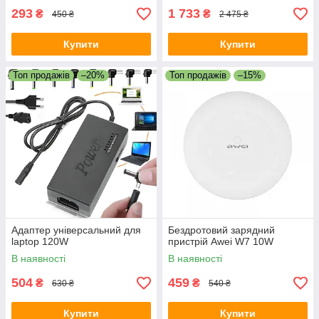
293
1 733
₴
₴
450 ₴
2 475 ₴
Купити
Купити
Топ продажів
–20%
Топ продажів
–15%
Адаптер універсальний для
Бездротовий зарядний
laptop 120W
пристрій Awei W7 10W
В наявності
В наявності
504
459
₴
₴
630 ₴
540 ₴
Купити
Купити