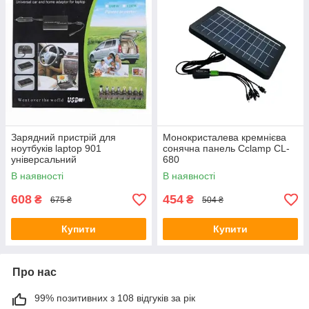
Зарядний пристрій для
Монокристалева кремнієва
ноутбуків laptop 901
сонячна панель Cclamp CL-
універсальний
680
В наявності
В наявності
608
454
₴
₴
675 ₴
504 ₴
Купити
Купити
Про нас
99% позитивних з 108 відгуків за рік