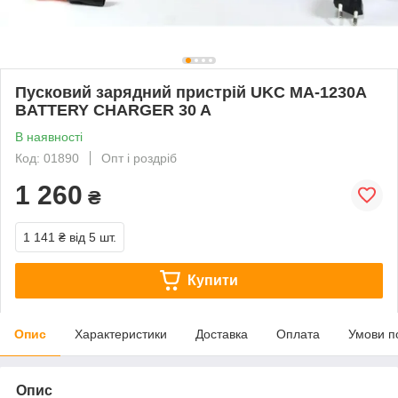
Пусковий зарядний пристрій UKC MA-1230A
BATTERY CHARGER 30 A
В наявності
Код: 01890
Опт і роздріб
1 260
₴
1 141 ₴
від 5 шт.
Купити
Опис
Характеристики
Доставка
Оплата
Умови п
Опис