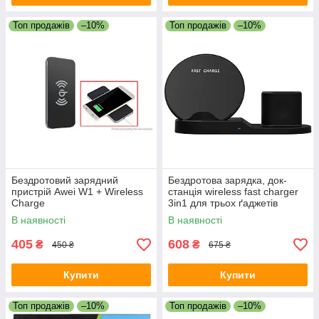
Топ продажів
–10%
Топ продажів
–10%
Бездротовий зарядний
Бездротова зарядка, док-
пристрій Awei W1 + Wireless
станція wireless fast charger
Charge
3in1 для трьох ґаджетів
одночасно
В наявності
В наявності
405
608
₴
₴
450 ₴
675 ₴
Купити
Купити
Топ продажів
–10%
Топ продажів
–10%