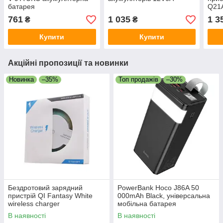
батарея
Q21
200
761
1 035
1 3
₴
₴
Купити
Купити
Акційні пропозиції та новинки
Новинка
–35%
Топ продажів
–30%
Бездротовий зарядний
PowerBank Hoco J86A 50
пристрій QI Fantasy White
000mAh Black, універсальна
wireless charger
мобільна батарея
В наявності
В наявності