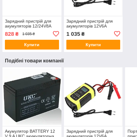
Зарядний пристрій для
Зарядний пристрій для
акумуляторів 12/24V8A
акумуляторів 12V6A
828
1 035
₴
₴
1 035 ₴
Купити
Купити
Подібні товари компанії
Акумулятор BATTERY 12
Зарядний пристрій для
Порт
V 9 A UKC акумуляторна
акумуляторів 12V6A
прис