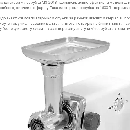
а шнекова м'ясорубка MS-2018 - це максимально ефективна модель для 
 рибного, овочевого фаршу. Така електром'ясорубка на 1600 Вт перемелю
ідрізняється довгим терміном служби за рахунок якісних матеріалів і п
ріву, в тому числі завдяки великій кількості отворів на бічній і нижній ч
 безпеку користувачам, - в разі перегріву двигуна м'ясорубка автомат