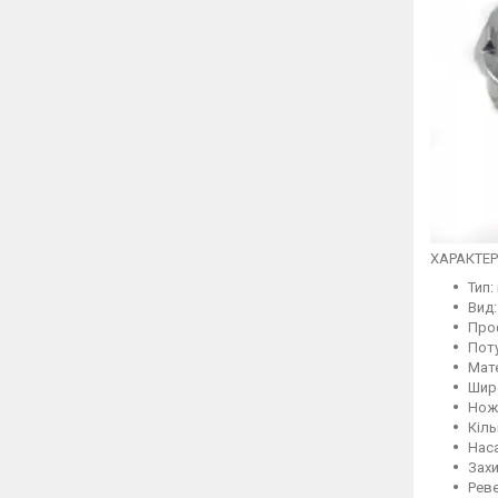
ХАРАКТЕР
Тип:
Вид:
Про
Поту
Мате
Широ
Ножі
Кіль
Наса
Захи
Реве