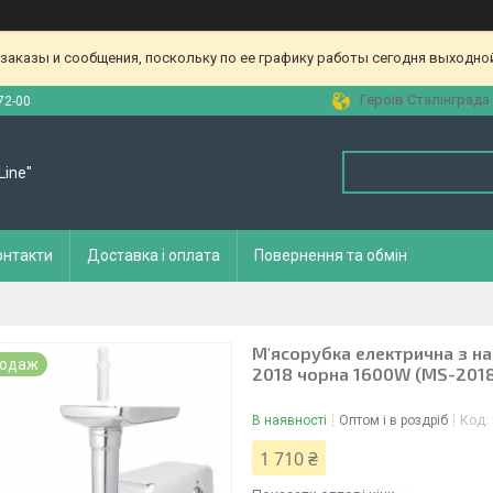
аказы и сообщения, поскольку по ее графику работы сегодня выходной
Героїв Сталінграда 
72-00
Line"
онтакти
Доставка і оплата
Повернення та обмін
М'ясорубка електрична з на
родаж
2018 чорна 1600W (MS-201
В наявності
Оптом і в роздріб
Код:
1 710 ₴