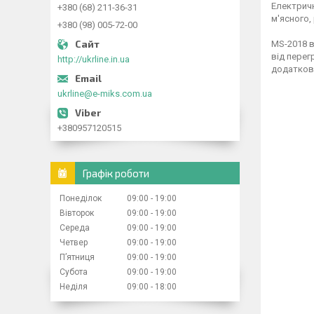
Електричн
+380 (68) 211-36-31
м'ясного,
+380 (98) 005-72-00
MS-2018 в
від перег
http://ukrline.in.ua
додаткову
ukrline@e-miks.com.ua
+380957120515
Графік роботи
Понеділок
09:00
19:00
Вівторок
09:00
19:00
Середа
09:00
19:00
Четвер
09:00
19:00
Пʼятниця
09:00
19:00
Субота
09:00
19:00
Неділя
09:00
18:00