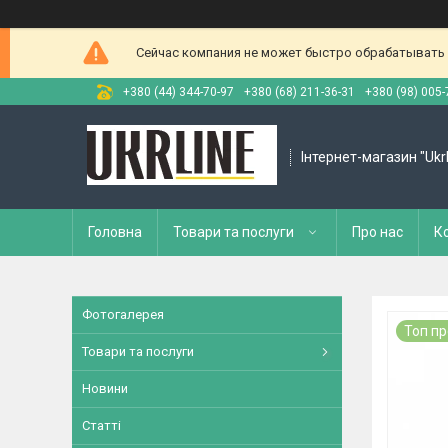
Сейчас компания не может быстро обрабатывать з
+380 (44) 344-70-97
+380 (68) 211-36-31
+380 (98) 005-
Інтернет-магазин "Ukr
Головна
Товари та послуги
Про нас
К
Фотогалерея
Топ п
Товари та послуги
Новини
Статті