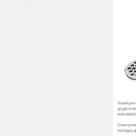
Зовнішня 
додатково
максимал
Електром'
насадка д