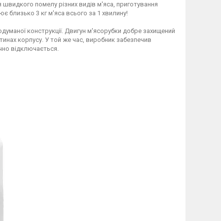
швидкого помелу різних видів м'яса, приготування
є близько 3 кг м'яса всього за 1 хвилину!
родуманої конструкції. Двигун м'ясорубки добре захищений
астинах корпусу. У той же час, виробник забезпечив
ично відключається.