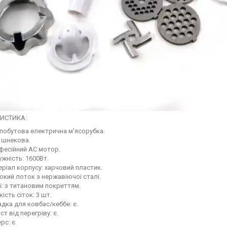
ИСТИКА:
 побутова електрична м'ясорубка.
 шнекова.
фесійний AC мотор.
жність: 1600Вт.
ріал корпусу: харчовий пластик.
кий лоток з нержавіючої сталі.
: з титановим покриттям.
кість сіток: 3 шт.
дка для ковбас/кеббе: є.
ст від перегріву: є.
рс: є.