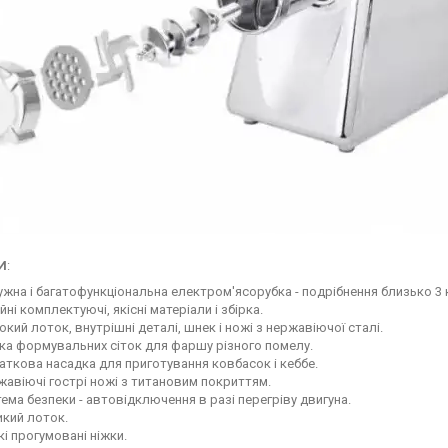
И
:
жна і багатофункціональна електром'ясорубка - подрібнення близько 3 кг
йні комплектуючі, якісні матеріали і збірка.
кий лоток, внутрішні деталі, шнек і ножі з нержавіючої сталі.
ка формувальних сіток для фаршу різного помелу.
ткова насадка для приготування ковбасок і кеббе.
авіючі гострі ножі з титановим покриттям.
ема безпеки - автовідключення в разі перегріву двигуна.
икий лоток.
кі прогумовані ніжки.