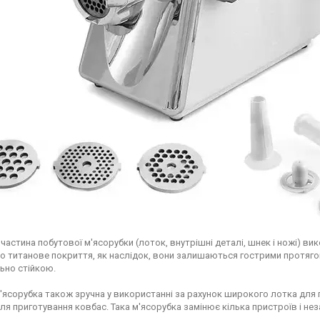
частина побутової м'ясорубки (лоток, внутрішні деталі, шнек і ножі) ви
 титанове покриття, як наслідок, вони залишаються гострими протягом
ьно стійкою.
ясорубка також зручна у використанні за рахунок широкого лотка для пр
ля приготування ковбас. Така м'ясорубка замінює кілька пристроїв і неза