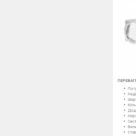
ПЕРЕВАГ
Поту
Наді
Широ
Кіль
Дода
Нерж
Сист
Вел
Стій