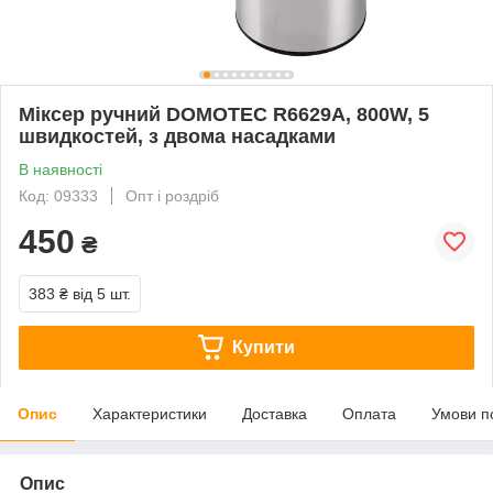
Міксер ручний DOMOTEC R6629A, 800W, 5
швидкостей, з двома насадками
В наявності
Код: 09333
Опт і роздріб
450
₴
383 ₴
від 5 шт.
Купити
Опис
Характеристики
Доставка
Оплата
Умови п
Опис