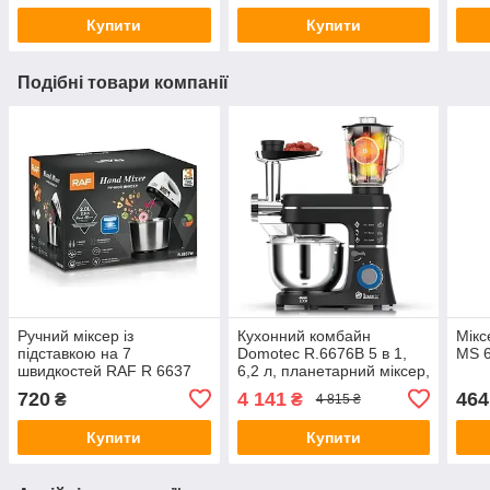
Купити
Купити
Подібні товари компанії
Ручний міксер із
Кухонний комбайн
Мікс
підставкою на 7
Domotec R.6676B 5 в 1,
MS 6
швидкостей RAF R 6637
6,2 л, планетарний міксер,
250W з металевою чашею
м’ясорубка, блендер, 6
720
4 141
464
₴
₴
4 815 ₴
на 2 літри
швидкостей
Купити
Купити