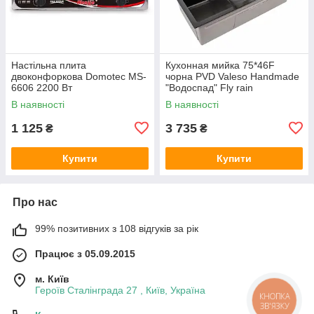
Настільна плита
Кухонная мийка 75*46F
двоконфоркова Domotec MS-
чорна PVD Valeso Handmade
6606 2200 Вт
"Водоспад" Fly rain
В наявності
В наявності
1 125
3 735
₴
₴
Купити
Купити
Про нас
99% позитивних з 108 відгуків за рік
Працює з 05.09.2015
м. Київ
Героїв Сталінграда 27 , Київ, Україна
КНОПКА
ЗВ'ЯЗКУ