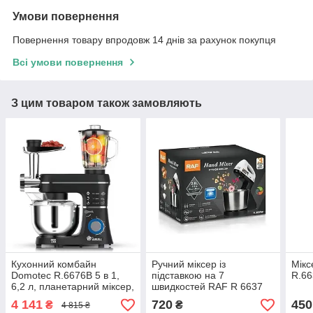
Умови повернення
Повернення товару впродовж 14 днів за рахунок покупця
Всі умови повернення
З цим товаром також замовляють
Кухонний комбайн
Ручний міксер із
Мікс
Domotec R.6676B 5 в 1,
підставкою на 7
R.66
6,2 л, планетарний міксер,
швидкостей RAF R 6637
м’ясорубка, блендер, 6
250W з металевою чашею
4 141
720
450
₴
₴
4 815 ₴
швидкостей
на 2 літри