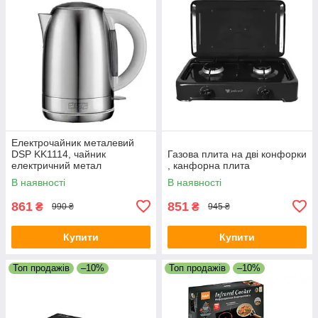
Електрочайник металевий
DSP KK1114, чайник
Газова плита на дві конфорки
електричний метал
, канфорна плита
В наявності
В наявності
861
851
₴
₴
990 ₴
945 ₴
Купити
Купити
Топ продажів
–10%
Топ продажів
–10%