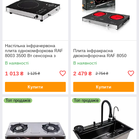
Настільна інфрачервона
плита однокомфоркова RAF
Плита інфракрасна
8003 3500 Вт сенсорна з
двоконфорочна RAF 8050
таймером
В наявності
В наявності
1 013
2 479
₴
₴
1 125 ₴
2 754 ₴
Купити
Купити
Топ продажів
Топ продажів