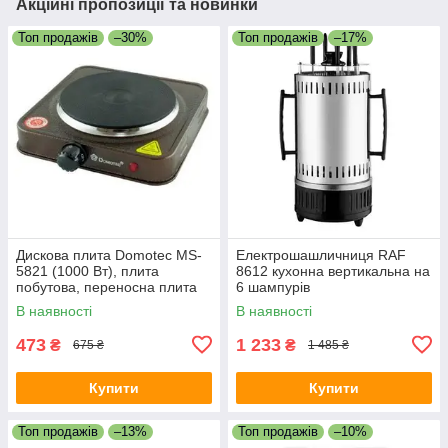
Акційні пропозиції та новинки
Топ продажів
–30%
Топ продажів
–17%
Дискова плита Domotec MS-
Електрошашличниця RAF
5821 (1000 Вт), плита
8612 кухонна вертикальна на
побутова, переносна плита
6 шампурів
В наявності
В наявності
473
1 233
₴
₴
675 ₴
1 485 ₴
Купити
Купити
Топ продажів
–13%
Топ продажів
–10%