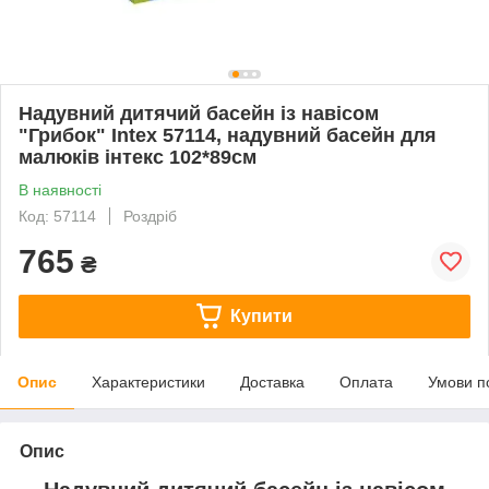
Надувний дитячий басейн із навісом
"Грибок" Intex 57114, надувний басейн для
малюків інтекс 102*89см
В наявності
Код: 57114
Роздріб
765
₴
Купити
Опис
Характеристики
Доставка
Оплата
Умови п
Опис