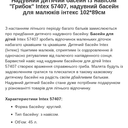
Надувний дитячий басейн із навісом
"Грибок" Intex 57407, надувний басейн
для малюків інтекс 102*89см
З настанням літнього періоду багато батьків замислюються
про придбання дитячого надувного басейну.
Басейн для
дітей
Intex 57407 зробить відпочинок маленьких діточок
набагато цікавішим та цікавішим. Дитячий басейн Intex
(Інтекс) тішитиме малюків, сприятиме їх оздоровленню й
одночасно рятуватиме від палючого напівденного сонця.
Барвистий навіс над надувним басейном для дітей Intex
57407 створює враження справжнього гриба. Малята будуть із
задоволенням гратися та плескатися в такому казковому
дитячому басейні на радість своїм дбайливим батькам.
Надувний дитячий басейн стане дуже потрібним подарунком
у різноманітті товарів для літнього відпочинку.
Характеристики Intex 57407:
Форма басейну: круглий.
Тип басейну: з навісом.
Об'єм: 45 л.