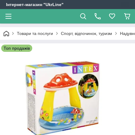
Інтернет-магазин "UkrLine"
Товари та послуги
Спорт, відпочинок, туризм
Надувни
Топ продажів