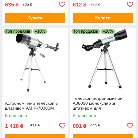
635
612
₴
₴
765 ₴
720 ₴
Купити
Купити
Топ продажів
–10%
Топ продажів
–10%
Телескоп астрономічний
Астрономічний телескоп зі
А36050 монокуляр зі
штативом AM F-70300M
штативом для
спостереження за зірками
В наявності
В наявності
1 418
891
₴
₴
1 575 ₴
990 ₴