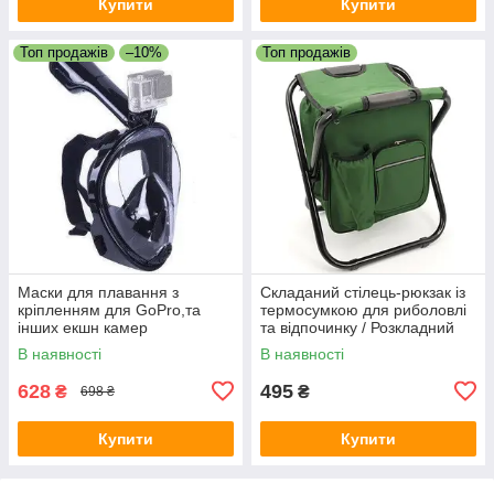
Купити
Купити
Топ продажів
–10%
Топ продажів
Маски для плавання з
Складаний стілець-рюкзак із
кріпленням для GoPro,та
термосумкою для риболовлі
інших екшн камер
та відпочинку / Розкладний
рибальський стільчик
В наявності
В наявності
628
495
₴
₴
698 ₴
Купити
Купити