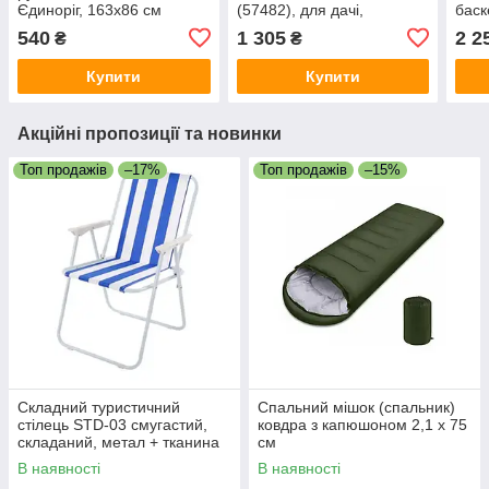
Єдиноріг, 163х86 см
(57482), для дачі,
баск
надувний, літній, для дітей
540
1 305
2 2
₴
₴
Купити
Купити
Акційні пропозиції та новинки
Топ продажів
–17%
Топ продажів
–15%
Складний туристичний
Спальний мішок (спальник)
стілець STD-03 смугастий,
ковдра з капюшоном 2,1 x 75
складаний, метал + тканина
см
В760 * Ш500 * Д510мм
В наявності
В наявності