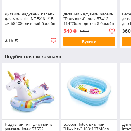
Дитячий надувний басейн
Дитячий надувний басейн
Басе
для малюків INTEX 61*15
"Радужний" Intex 57412
дитя
см 59409, дитячий басейн
114*25sм, дитячий басейн
дно 
для дачі надувний 2цв.
дачі
540
360
₴
675 ₴
діте
315
₴
Купити
Подібні товари компанії
Надувний пліт дитячий із
Басейн Intex дитячий
Дитя
ручками Intex 57552,
"Ніжність" 163*107*46см
Inte