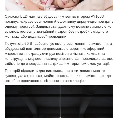
Сучасна LED-лампа з вбудованим вентилятором AY1033
поєднує яскраве освітлення й ефективну циркуляцію повітря в
одному пристрої. Завдяки стандартному цоколю лампа легко
встановлюється у звичайний патрон без потреби складного
монтажу або додаткової проводини.
Потужність 60 Вт забезпечує якісне освітлення приміщення, а
вбудований вентилятор допомагає створити комфортний
мікроклімат, покращуючи рух повітря в кімнаті. Компактна
конструкція з міцного пластику вирізняється невеликою вагою,
стійкістю до зношування та тривалим терміном експлуатації.
Пристрій підходить для використання в житлових кімнатах,
кухнях, дачах, офісах, майстернях та інших приміщеннях, де
потрібне одночасно освітлення та вентиляція.