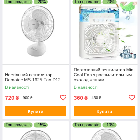
Топ продажів
–20%
Топ продажів
–20%
Портативний вентилятор Mini
Настільний вентилятор
Cool Fan з распылительным
Domotec MS-1625 Fan D12
охолодженням
В наявності
В наявності
720
360
₴
₴
900 ₴
450 ₴
Купити
Купити
Топ продажів
–15%
Топ продажів
–10%