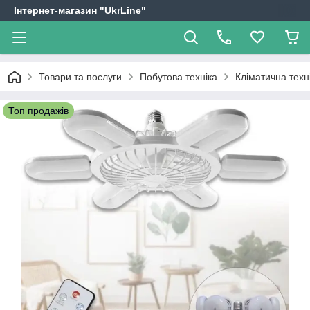
Інтернет-магазин "UkrLine"
Товари та послуги
Побутова техніка
Кліматична техн
Топ продажів