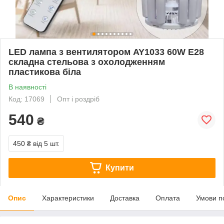
LED лампа з вентилятором AY1033 60W E28
складна стельова з охолодженням
пластикова біла
В наявності
Код: 17069
Опт і роздріб
540
₴
450 ₴
від 5 шт.
Купити
Опис
Характеристики
Доставка
Оплата
Умови п