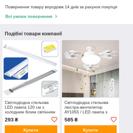
Повернення товару впродовж 14 днів за рахунок покупця
Всі умови повернення
Подібні товари компанії
Світлодіодна стельова
Світлодіодна стельова
LED лампа 120 см з
люстра-вентилятор
холодним білим світінням
AY1055 / LED лампа з
GREELITE 220v 150W
вентилятором у патрон /
293
585
₴
₴
Стельовий світильник-
вентилятор 50W
Купити
Купити