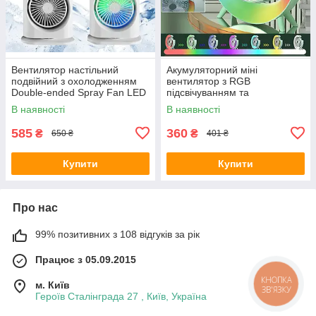
Вентилятор настільний
Акумуляторний міні
подвійний з охолодженням
вентилятор з RGB
Double-ended Spray Fan LED
підсвічуванням та
підсвічування 3 швидкості
обертанням на 180°
В наявності
В наявності
585
360
₴
₴
650 ₴
401 ₴
Купити
Купити
Про нас
99% позитивних з 108 відгуків за рік
Працює з 05.09.2015
м. Київ
КНОПКА
ЗВ'ЯЗКУ
Героїв Сталінграда 27 , Київ, Україна