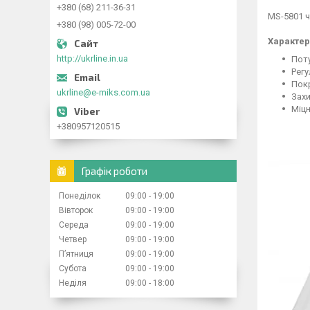
+380 (68) 211-36-31
MS-5801 ч
+380 (98) 005-72-00
Характер
http://ukrline.in.ua
Поту
Регу
Пок
ukrline@e-miks.com.ua
Захи
Міцн
+380957120515
Графік роботи
Понеділок
09:00
19:00
Вівторок
09:00
19:00
Середа
09:00
19:00
Четвер
09:00
19:00
Пʼятниця
09:00
19:00
Субота
09:00
19:00
Неділя
09:00
18:00