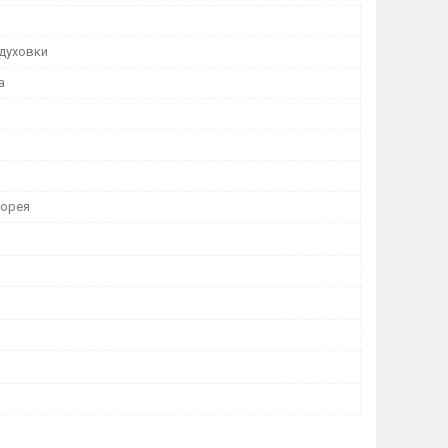
 духовки
а
Корея