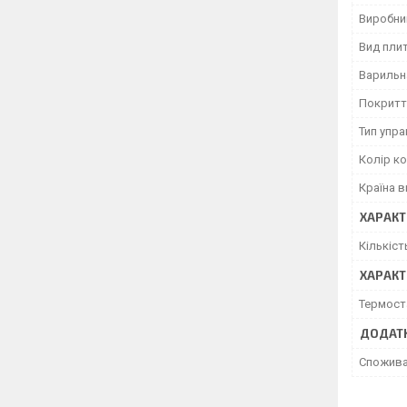
Виробни
Вид пли
Варильн
Покритт
Тип упра
Колір к
Країна 
ХАРАКТ
Кількіс
ХАРАКТ
Термост
ДОДАТК
Спожива