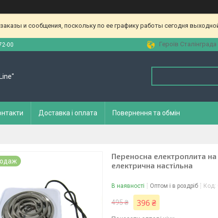
аказы и сообщения, поскольку по ее графику работы сегодня выходной
Героїв Сталінграда 
72-00
Line"
онтакти
Доставка і оплата
Повернення та обмін
Переносна електроплита на
родаж
електрична настільна
В наявності
Оптом і в роздріб
Код:
396 ₴
495 ₴