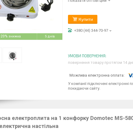
Показати оптові ціни
Купити
+380 (44) 344-70-97
–20%
5 днів
повернення товару протягом 14 дн
У компанії підключені електронні п
покидаючи сайту.
сна електроплита на 1 конфорку Domotec MS-580
електрична настільна