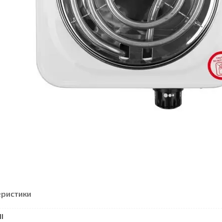
еристики
І