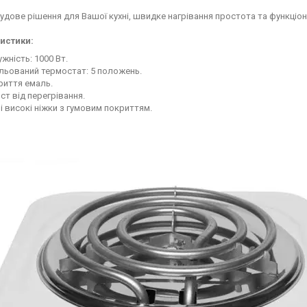
удове рішення для Вашої кухні, швидке нагрівання простота та функціо
истики:
жність: 1000 Вт.
льований термостат: 5 положень.
риття емаль.
ст від перегрівання.
і високі ніжки з гумовим покриттям.