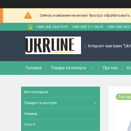
Сейчас компания не может быстро обрабатывать з
+380 (44) 344-70-97
+380 (68) 211-36-31
+380 (98) 005-
Інтернет-магазин "Ukr
Головна
Товари та послуги
Про нас
К
Фотогалерея
Топ п
Товари та послуги
Новини
Статті