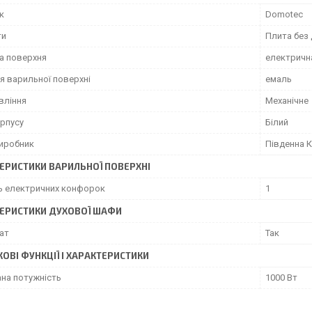
к
Domotec
ти
Плита без
а поверхня
електричн
я варильної поверхні
емаль
вління
Механічне
орпусу
Білий
виробник
Південна 
ЕРИСТИКИ ВАРИЛЬНОЇ ПОВЕРХНІ
ть електричних конфорок
1
ЕРИСТИКИ ДУХОВОЇ ШАФИ
ат
Так
ОВІ ФУНКЦІЇ І ХАРАКТЕРИСТИКИ
на потужність
1000 Вт