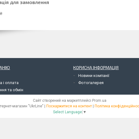
ація для замовлення
 ₴
АНІЮ
КОРИСНА ІНФОРМАЦІЯ
Новини компанії
а і оплата
Фотогалерея
ння та обмін
Сайт створений на маркетплейсі
Prom.ua
Інтернет-магазин "UkrLine" |
Поскаржитися на контент
|
Політика конфіденційнос
Select Language
▼