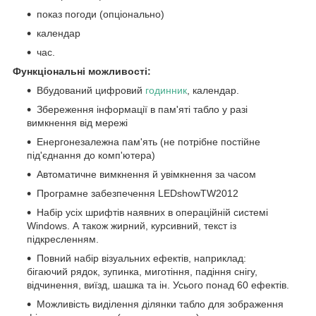
показ погоди (опціонально)
календар
час.
Функціональні можливості:
Вбудований цифровий
годинник
, календар.
Збереження інформації в пам'яті табло у разі
вимкнення від мережі
Енергонезалежна пам'ять (не потрібне постійне
під'єднання до комп'ютера)
Автоматичне вимкнення й увімкнення за часом
Програмне забезпечення LEDshowTW2012
Набір усіх шрифтів наявних в операційній системі
Windows. А також жирний, курсивний, текст із
підкресленням.
Повний набір візуальних ефектів, наприклад:
бігаючий рядок, зупинка, миготіння, падіння снігу,
відчинення, виїзд, шашка та ін. Усього понад 60 ефектів.
Можливість виділення ділянки табло для зображення