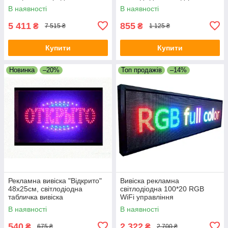
водонепроникна
В наявності
В наявності
5 411
855
₴
₴
7 515 ₴
1 125 ₴
Купити
Купити
Новинка
–20%
Топ продажів
–14%
Рекламна вивіска "Відкрито"
Вивіска рекламна
48х25см, світлодіодна
світлодіодна 100*20 RGB
табличка вивіска
WiFi управління
Програмована (Працює від
В наявності
В наявності
220v)
540
2 322
₴
₴
675 ₴
2 700 ₴