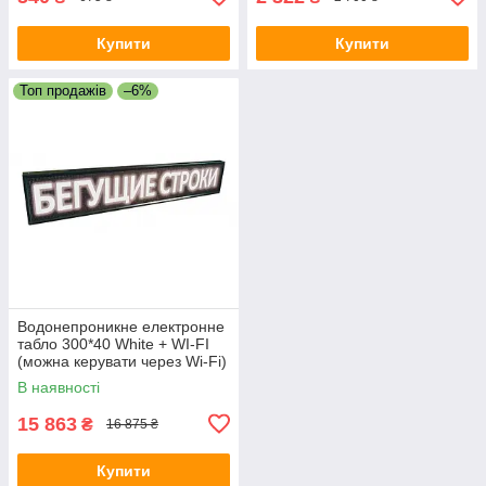
Купити
Купити
Топ продажів
–6%
Водонепроникне електронне
табло 300*40 White + WI-FI
(можна керувати через Wi-Fi)
В наявності
15 863
₴
16 875 ₴
Купити