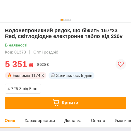
Водонепроникний рядок, що біжить 167*23
Red, світлодіодне електронне табло від 220v
В наявності
Код: 01373
Опт і роздріб
5 351
₴
6 525 ₴
Економія
1174 ₴
Залишилось
5 днів
4 725 ₴
від 5 шт.
Купити
Опис
Характеристики
Доставка
Оплата
Умови п