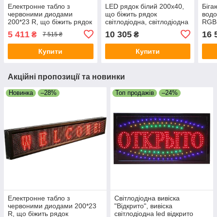
Електронне табло з
LED рядок білий 200x40,
Біга
червоними диодами
що біжить рядок
водо
200*23 R, що біжить рядок
світлодіодна, світлодіодна
RGB+
водонепроникна
вивіска від 220v
керу
5 411
10 305
16 
₴
₴
7 515 ₴
Купити
Купити
Акційні пропозиції та новинки
Новинка
–28%
Топ продажів
–24%
Електронне табло з
Світлодіодна вивіска
червоними диодами 200*23
"Відкрито", вивіска
R, що біжить рядок
світлодіодна led відкрито