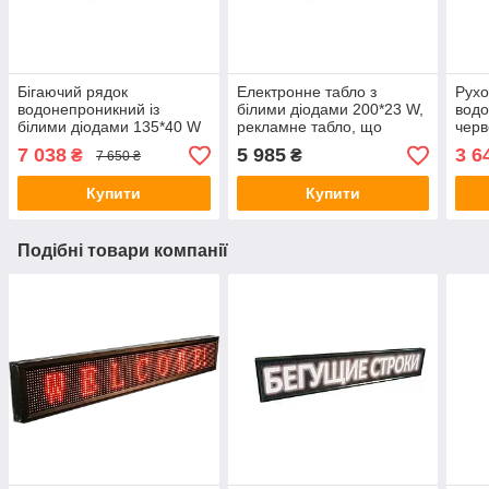
Бігаючий рядок
Електронне табло з
Рухо
водонепроникний із
білими діодами 200*23 W,
водо
білими діодами 135*40 W
рекламне табло, що
черв
від 220v
біжить, водонепроникний
135*
7 038
5 985
3 6
₴
₴
7 650 ₴
рядок від 220v
світ
220
Купити
Купити
Подібні товари компанії