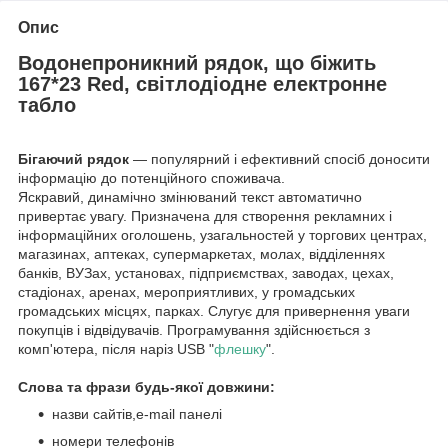
Опис
Водонепроникний рядок, що біжить
167*23 Red, світлодіодне електронне
табло ​
Бігаючий рядок
— популярний і ефективний спосіб доносити
інформацію до потенційного споживача.
Яскравий, динамічно змінюваний текст автоматично
привертає увагу. Призначена для створення рекламних і
інформаційних оголошень, узагальностей у торгових центрах,
магазинах, аптеках, супермаркетах, молах, відділеннях
банків, ВУЗах, установах, підприємствах, заводах, цехах,
стадіонах, аренах, мероприятливих, у громадських
громадських місцях, парках. Слугує для привернення уваги
покупців і відвідувачів. Програмування здійснюється з
комп'ютера, після наріз USB "
флешку
".
Слова та фрази будь-якої довжини:
назви сайтів,e-mail панелі
номери телефонів