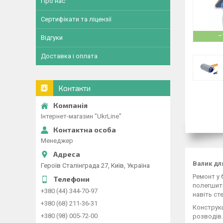
Про нас
Сертифікати та ліцензії
–
Відгуки
Доставка і оплата
Контакти
Інтернет-магазин "UkrLine"
Менеджер
Валик для
Героїв Сталінграда 27, Київ, Україна
Ремонт у 
полегшити
+380 (44) 344-70-97
навіть ст
+380 (68) 211-36-31
Конструкц
+380 (98) 005-72-00
розводів.