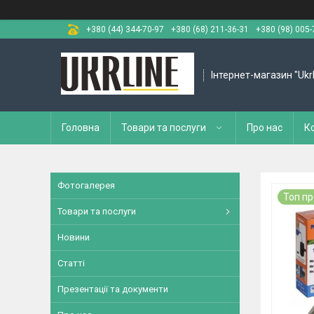
+380 (44) 344-70-97
+380 (68) 211-36-31
+380 (98) 005-
Інтернет-магазин "Ukr
Головна
Товари та послуги
Про нас
К
Фотогалерея
Топ п
Товари та послуги
Новини
Статті
Презентації та документи