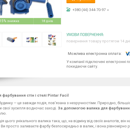
+380 (44) 344-70-97
15%
18 днів
повернення товару протягом 14 дн
У компанії підключені електронні п
покидаючи сайту.
 фарбування стін і стелі Pintar Facil
будинку — це завжди подія, пов'язана з незручностіми. Природно, більші
 свої зусилля водночас заході.
За допомогою валика для фарбуванн
елю.
ія цього унікального валика така, що, на відміну від своїх аналогів, він 
 Ви просто заливаєте фарбу безпосередньо в валик, і вона рівномірно р