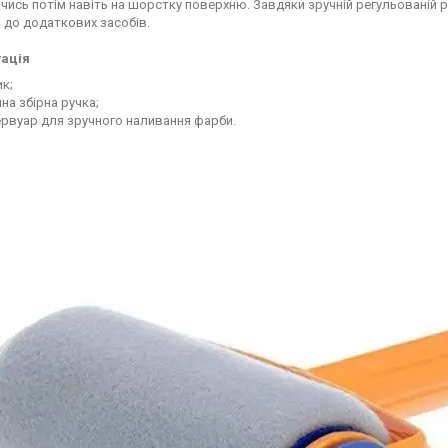
ись потім навіть на шорстку поверхню. Завдяки зручній регульованій р
 до додаткових засобів.
ація
к;
на збірна ручка;
ервуар для зручного наливання фарби.