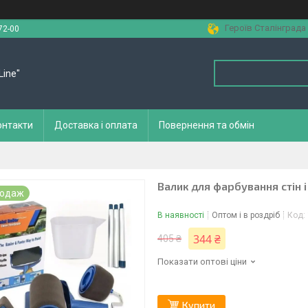
Героїв Сталінграда 
72-00
Line"
онтакти
Доставка і оплата
Повернення та обмін
Валик для фарбування стін і 
родаж
В наявності
Оптом і в роздріб
Код:
344 ₴
405 ₴
Показати оптові ціни
Купити