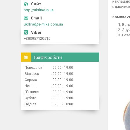
накладаюч
вдаючись
http://ukrline.in.ua
Комплект
ukrline@e-miks.com.ua
Вали
Зруч
Рез
+380957120515
Графік роботи
Понеділок
09:00
19:00
Вівторок
09:00
19:00
Середа
09:00
19:00
Четвер
09:00
19:00
Пʼятниця
09:00
19:00
Субота
09:00
19:00
Неділя
09:00
18:00