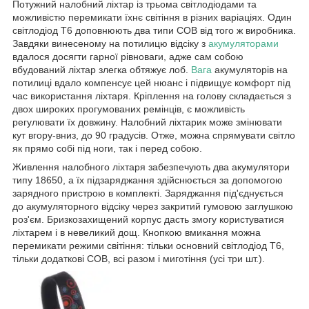
Потужний налобний ліхтар із трьома світлодіодами та
можливістю перемикати їхнє світіння в різних варіаціях. Один
світлодіод T6 доповнюють два типи COB від того ж виробника.
Завдяки винесеному на потилицю відсіку з
акумуляторами
вдалося досягти гарної рівноваги, адже сам собою
вбудований ліхтар злегка обтяжує лоб.
Вага
акумуляторів на
потилиці вдало компенсує цей нюанс і підвищує комфорт під
час використання ліхтаря. Кріплення на голову складається з
двох широких прогумованих ремінців, є можливість
регулювати їх довжину. Налобний ліхтарик може змінювати
кут вгору-вниз, до 90 градусів. Отже, можна спрямувати світло
як прямо собі під ноги, так і перед собою.
Живлення налобного ліхтаря забезпечують два акумулятори
типу 18650, а їх підзаряджання здійснюється за допомогою
зарядного пристрою в комплекті. Заряджання під'єднується
до акумуляторного відсіку через закритий гумовою заглушкою
роз'єм. Бризкозахищений корпус дасть змогу користуватися
ліхтарем і в невеликий дощ. Кнопкою вмикання можна
перемикати режими світіння: тільки основний світлодіод T6,
тільки додаткові COB, всі разом і миготіння (усі три шт.).