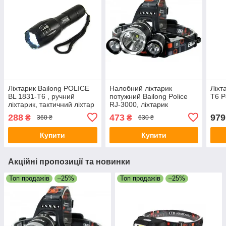
Ліхтарик Bailong POLICE
Налобний ліхтарик
Ліхт
BL 1831-T6 , ручний
потужний Bailong Police
T6 P
ліхтарик, тактичний ліхтар
RJ-3000, ліхтарик
тактичний на лоб
288
473
979
₴
₴
360 ₴
630 ₴
Купити
Купити
Акційні пропозиції та новинки
Топ продажів
–25%
Топ продажів
–25%