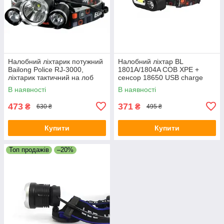
Налобний ліхтарик потужний
Налобний ліхтар BL
Bailong Police RJ-3000,
1801A/1804A COB XPE +
ліхтарик тактичний на лоб
сенсор 18650 USB charge
Ліхтарик на голову
В наявності
В наявності
акумуляторний
473
371
₴
₴
630 ₴
495 ₴
Купити
Купити
Топ продажів
–20%