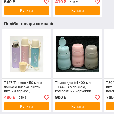
540
410
₴
₴
585 ₴
Купити
Купити
Подібні товари компанії
T127 Термос 450 мл із
Темос для їжі 400 мл
T30 
чашкою висока якість,
T144-13 з ложкою,
питн
питний термос,
компактний харчовий
поїл
компактний
термос, ланчбокс
чаш
486
900
765
₴
₴
540 ₴
Купити
Купити