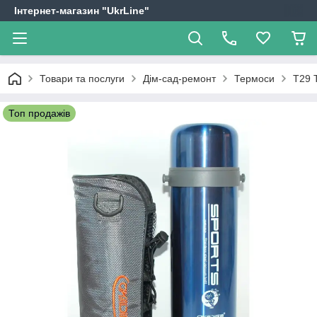
Інтернет-магазин "UkrLine"
Товари та послуги
Дім-сад-ремонт
Термоси
T29 
Топ продажів