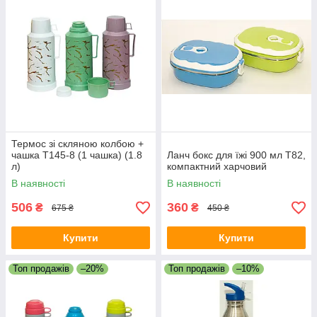
Термос зі скляною колбою +
чашка T145-8 (1 чашка) (1.8
Ланч бокс для їжі 900 мл T82,
л)
компактний харчовий
В наявності
В наявності
506
360
₴
₴
675 ₴
450 ₴
Купити
Купити
Топ продажів
–20%
Топ продажів
–10%