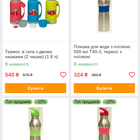
Пляшка для води з поїлкою
Термос зі скла з двома
500 мл T40-3, термос з
чашками (2 чашки) (1.8 л)
поїлкою
В наявності
В наявності
540
324
₴
₴
675 ₴
360 ₴
Купити
Купити
Топ продажів
–10%
Топ продажів
–10%