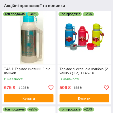
Акційні пропозиції та новинки
Топ продажів
–40%
Топ продажів
–25%
Т43-1 Термос скляний 2 л с
Термос зі скляною колбою (2
чашкой
чашки) (1 л) T145-10
В наявності
В наявності
675
506
₴
₴
1 125 ₴
675 ₴
Купити
Купити
Топ продажів
–25%
Топ продажів
–20%