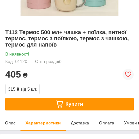
T112 Термос 500 мл+ чашка + поїлка, питної
термос, термос з поїлкою, термос з чашкою,
термос для напоїв
В наявності
Код: 01120
Опт і роздріб
405
₴
315 ₴
від 5 шт.
Купити
Опис
Характеристики
Доставка
Оплата
Умови 