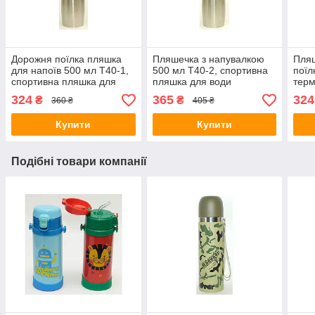
Дорожня поїлка пляшка
Пляшечка з напувалкою
Пляш
для напоїв 500 мл T40-1,
500 мл T40-2, спортивна
поїл
спортивна пляшка для
пляшка для води
терм
води
324
365
324
₴
₴
360 ₴
405 ₴
Купити
Купити
Подібні товари компанії