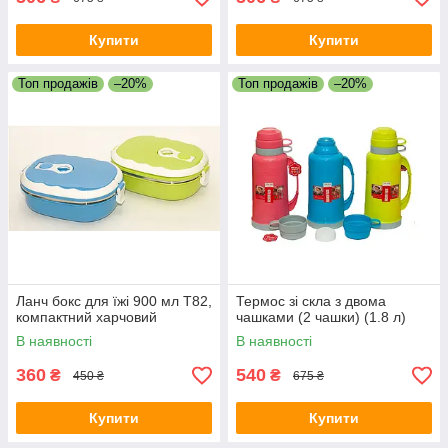
Купити
Купити
Топ продажів
–20%
Топ продажів
–20%
Ланч бокс для їжі 900 мл T82,
Термос зі скла з двома
компактний харчовий
чашками (2 чашки) (1.8 л)
В наявності
В наявності
360
540
₴
₴
450 ₴
675 ₴
Купити
Купити