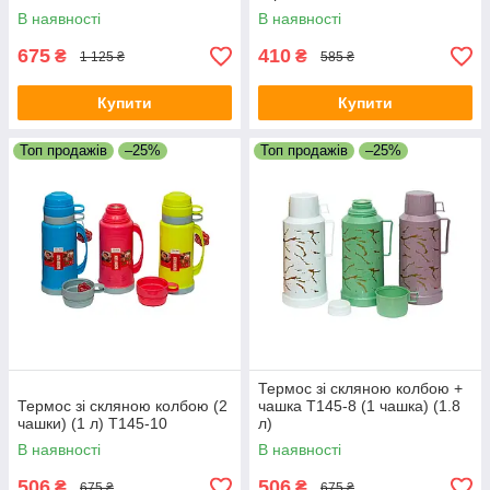
В наявності
В наявності
675
410
₴
₴
1 125 ₴
585 ₴
Купити
Купити
Топ продажів
–25%
Топ продажів
–25%
Термос зі скляною колбою +
Термос зі скляною колбою (2
чашка T145-8 (1 чашка) (1.8
чашки) (1 л) T145-10
л)
В наявності
В наявності
506
506
₴
₴
675 ₴
675 ₴