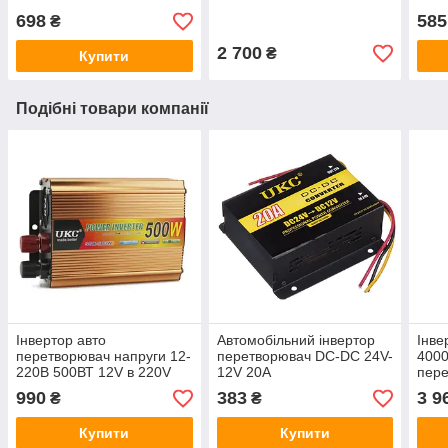
698
585
₴
2 700
₴
Купити
Подібні товари компанії
Інвертор авто
Автомобільний інвертор
Інве
перетворювач напруги 12-
перетворювач DC-DC 24V-
4000
220В 500ВТ 12V в 220V
12V 20A
пер
500W
990
383
3 9
₴
₴
Купити
Купити