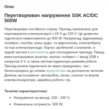
Опис
Перетворювач напруження SSK AC/DC
500W
Перетворювач постійного струму. Прилад призначено для
перетворення електроенергії з 24 V до 220 V. Це дозволяє
підключати навантаження до 500 W. Наприклад, відеокамеру,
телефон, ноутбук, різну аудіо- та відеотехніку, електробриту
та інші електроприлади. Корпус зроблений з алюмінію, в
задній частині є
вентилятор
для охолодження приладу. Перед
вами розташовано розетка, кнопка «кл/викл » і вихід USB з
напругою 5 V, а також світлові індикатори режимів роботи.
Прилад можна підключати як через прикурювач, так і
безпосередньо до клемів
акумулятора
за допомогою затисків.
Ділянка застосування: автомобіль, катер, сонячні та вітрові
електрогенератори, аварійна робота і пр.
Технічні характеристики:
Напруження на виході: 220 - 240 V;
Номінальна потужність: 500 W;