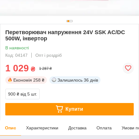
Перетворювач напруження 24V SSK AC/DC
500W, інвертор
В наявності
Код: 04147
Опт і роздріб
1 029
₴
1 287 ₴
Економія
258 ₴
Залишилось
36 днів
900 ₴
від 5 шт.
Купити
Опис
Характеристики
Доставка
Оплата
Умови п