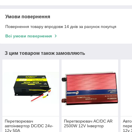
Умови повернення
Повернення товару впродовж 14 днів за рахунок покупця
Всі умови повернення
З цим товаром також замовляють
Перетворювач
Перетворювач AC/DC AR
Авто
автоінвертор DC/DC 24v-
2500W 12V Інвертор
пере
12v 50A
12v 