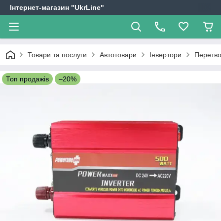
Інтернет-магазин "UkrLine"
Товари та послуги
Автотовари
Інвертори
Перетво
Топ продажів
–20%