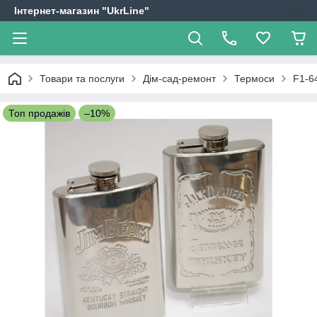
Інтернет-магазин "UkrLine"
Товари та послуги
Дім-сад-ремонт
Термоси
F1-6
Топ продажів
–10%