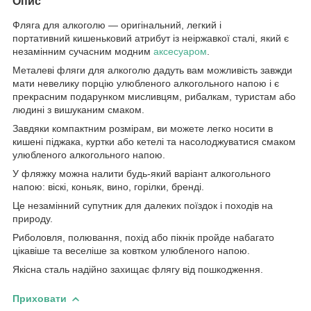
Опис
Фляга для алкоголю — оригінальний, легкий і
портативний кишеньковий атрибут із неіржавкої сталі, який є
незамінним сучасним модним
аксесуаром
.
Металеві фляги для алкоголю дадуть вам можливість завжди
мати невелику порцію улюбленого алкогольного напою і є
прекрасним подарунком мисливцям, рибалкам, туристам або
людині з вишуканим смаком.
Завдяки компактним розмірам, ви можете легко носити в
кишені піджака, куртки або кетелі та насолоджуватися смаком
улюбленого алкогольного напою.
У фляжку можна налити будь-який варіант алкогольного
напою: віскі, коньяк, вино, горілки, бренді.
Це незамінний супутник для далеких поїздок і походів на
природу.
Риболовля, полювання, похід або пікнік пройде набагато
цікавіше та веселіше за ковтком улюбленого напою.
Якісна сталь надійно захищає флягу від пошкодження.
Приховати