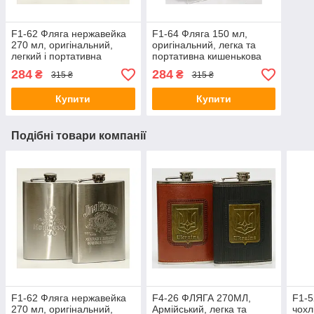
F1-62 Фляга нержавейка
F1-64 Фляга 150 мл,
270 мл, оригінальний,
оригінальний, легка та
легкий і портативна
портативна кишенькова
кишенькова фляжка з
фляжка з неіржавкої сталі
284
284
₴
₴
315 ₴
315 ₴
неіржавкої сталі
Купити
Купити
Подібні товари компанії
F1-62 Фляга нержавейка
F4-26 ФЛЯГА 270МЛ,
F1-5
270 мл, оригінальний,
Армійський, легка та
чохл