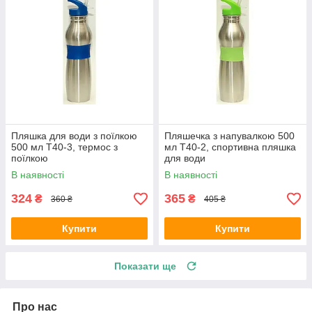
Пляшка для води з поїлкою
Пляшечка з напувалкою 500
500 мл T40-3, термос з
мл T40-2, спортивна пляшка
поїлкою
для води
В наявності
В наявності
324
365
₴
₴
360 ₴
405 ₴
Купити
Купити
Показати ще
Про нас