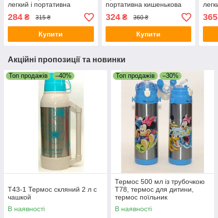
легкий і портативна
портативна кишенькова
легк
кишенькова фляжка з
фляжка з неіржавкої сталі
кише
284
324
365
₴
₴
315 ₴
360 ₴
неіржавкої сталі
неір
Купити
Купити
Акційні пропозиції та новинки
Топ продажів
–40%
Топ продажів
–30%
Термос 500 мл із трубочкою
Т43-1 Термос скляний 2 л с
T78, термос для дитини,
чашкой
термос поїльник
В наявності
В наявності