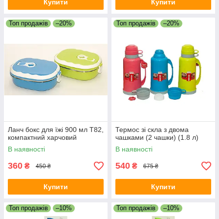
Купити
Купити
Топ продажів
–20%
Топ продажів
–20%
Ланч бокс для їжі 900 мл T82,
Термос зі скла з двома
компактний харчовий
чашками (2 чашки) (1.8 л)
В наявності
В наявності
360
540
₴
₴
450 ₴
675 ₴
Купити
Купити
Топ продажів
–10%
Топ продажів
–10%