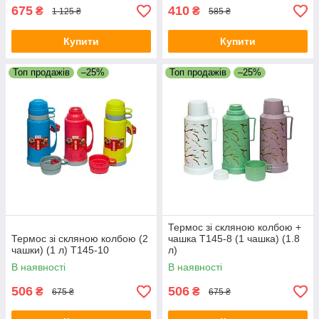
675
410
₴
₴
1 125 ₴
585 ₴
Купити
Купити
Топ продажів
–25%
Топ продажів
–25%
Термос зі скляною колбою +
Термос зі скляною колбою (2
чашка T145-8 (1 чашка) (1.8
чашки) (1 л) T145-10
л)
В наявності
В наявності
506
506
₴
₴
675 ₴
675 ₴