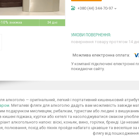
+380 (44) 344-70-97
–10%
34 дні
повернення товару протягом 14 дн
У компанії підключені електронні п
покидаючи сайту.
ля алкоголю — оригінальний, легкий і портативний кишеньковий атрибут 
уаром
. Металеві фляги для алкоголю дадуть вам можливість завжди мат
им подарунком мисливцям, рибалкам, туристам або людині з вишуканим
в кишені піджака, куртки або кетелі та насолоджуватися смаком улюбл
ріант алкогольного напою: віскі, коньяк, вино, горілки, бренді. Це незам
, полювання, похід або пікнік пройде набагато цікавіше та веселіше з
флягу від пошкодження