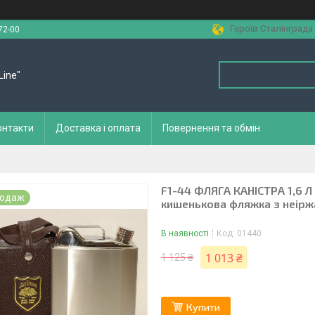
Героїв Сталінграда 
72-00
Line"
онтакти
Доставка і оплата
Повернення та обмін
F1-44 ФЛЯГА КАНІСТРА 1,6 Л
родаж
кишенькова фляжка з неіржа
В наявності
Код:
01440
1 013 ₴
1 125 ₴
Купити