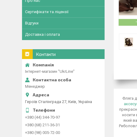
Про нас
Сертифікати та ліцензії
Відгуки
Доставка і оплата
Контакти
Інтернет-магазин "UkrLine"
Менеджер
Фляга д
Героїв Сталінграда 27, Київ, Україна
аксес
прекрасн
носити 
+380 (44) 344-70-97
який ва
+380 (68) 211-36-31
Риболовля
+380 (98) 005-72-00