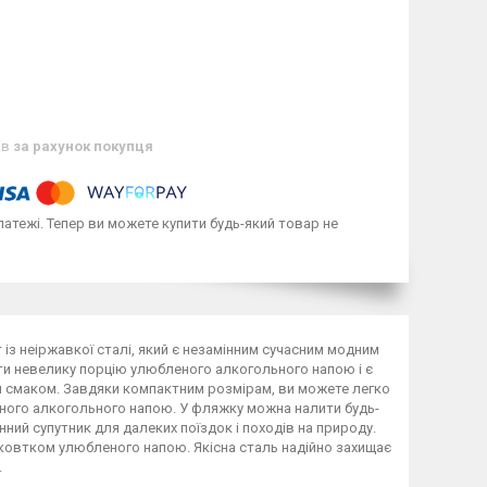
ів
за рахунок покупця
латежі. Тепер ви можете купити будь-який товар не
із неіржавкої сталі, який є незамінним сучасним модним
и невелику порцію улюбленого алкогольного напою і є
 смаком. Завдяки компактним розмірам, ви можете легко
еного алкогольного напою. У фляжку можна налити будь-
інний супутник для далеких поїздок і походів на природу.
а ковтком улюбленого напою. Якісна сталь надійно захищає
.