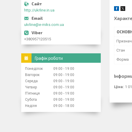
http://ukrline.in.ua
Характ
ukrline@e-miks.com.ua
ОСНОВН
+380957120515
Признач
Стан
Графік роботи
Форма
Понеділок
09:00
19:00
Вівторок
09:00
19:00
Інформ
Середа
09:00
19:00
Ціна:
1 01
Четвер
09:00
19:00
Пʼятниця
09:00
19:00
Субота
09:00
19:00
Неділя
09:00
18:00