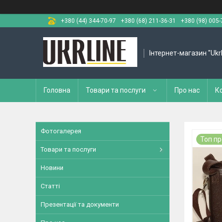
+380 (44) 344-70-97
+380 (68) 211-36-31
+380 (98) 005-
Інтернет-магазин "Ukr
Головна
Товари та послуги
Про нас
К
Фотогалерея
Топ п
Товари та послуги
Новини
Статті
Презентації та документи