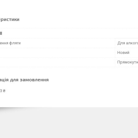
еристики
І
ення фляги
Для алкого
Новий
Прямокут
ація для замовлення
3 ₴