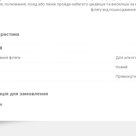
, полювання, похід або пікнік пройде набагато цікавіше та веселіше з
флягу від пошкодження
еристики
І
ення фляги
Для алкого
Новий
Прямокут
ація для замовлення
 ₴