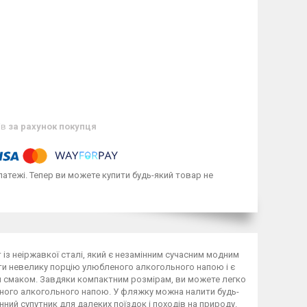
ів
за рахунок покупця
латежі. Тепер ви можете купити будь-який товар не
із неіржавкої сталі, який є незамінним сучасним модним
и невелику порцію улюбленого алкогольного напою і є
 смаком. Завдяки компактним розмірам, ви можете легко
еного алкогольного напою. У фляжку можна налити будь-
інний супутник для далеких поїздок і походів на природу.