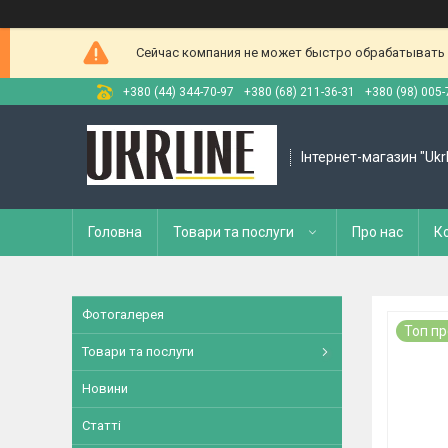
Сейчас компания не может быстро обрабатывать з
+380 (44) 344-70-97
+380 (68) 211-36-31
+380 (98) 005-
Інтернет-магазин "Ukr
Головна
Товари та послуги
Про нас
К
Фотогалерея
Топ п
Товари та послуги
Новини
Статті