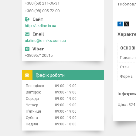
+380 (68) 211-36-31
Риболовля
+380 (98) 005-72-00
http://ukrline.in.ua
Характ
ukrline@e-miks.com.ua
ОСНОВН
+380957120515
Признач
Стан
Графік роботи
Форма
Понеділок
09:00
19:00
Вівторок
09:00
19:00
Інформ
Середа
09:00
19:00
Ціна:
324
Четвер
09:00
19:00
Пʼятниця
09:00
19:00
Субота
09:00
19:00
Неділя
09:00
18:00