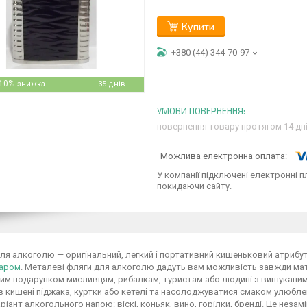
Купити
+380 (44) 344-70-97
10%
35 днів
повернення товару протягом 14 дн
У компанії підключені електронні п
покидаючи сайту.
ля алкоголю — оригінальний, легкий і портативний кишеньковий атрибут 
уаром
. Металеві фляги для алкоголю дадуть вам можливість завжди мат
им подарунком мисливцям, рибалкам, туристам або людині з вишуканим
в кишені піджака, куртки або кетелі та насолоджуватися смаком улюбл
ріант алкогольного напою: віскі, коньяк, вино, горілки, бренді. Це незам