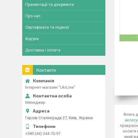
Презентації та документи
Про нас
Сертифікати та ліцензії
–
Відгуки
Доставка і оплата
Контакти
Інтернет-магазин "UkrLine"
Менеджер
Фляга д
Героїв Сталінграда 27, Київ, Україна
аксес
прекрасн
носити 
+380 (44) 344-70-97
який ва