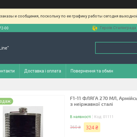
аказы и сообщения, поскольку по ее графику работы сегодня выходной
Героїв Сталінграда 
72-00
Line"
онтакти
Доставка і оплата
Повернення та обмін
F1-11 ФЛЯГА 270 МЛ, Армійс
родаж
з неіржавкої сталі
В наявності
Код:
01111
324 ₴
360 ₴