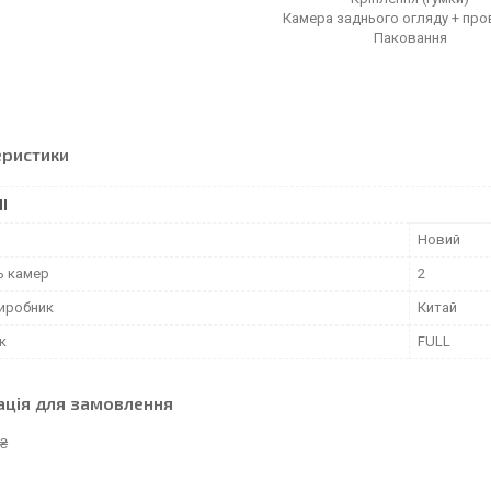
Камера заднього огляду + пр
Паковання
еристики
І
Новий
ь камер
2
виробник
Китай
к
FULL
ація для замовлення
 ₴