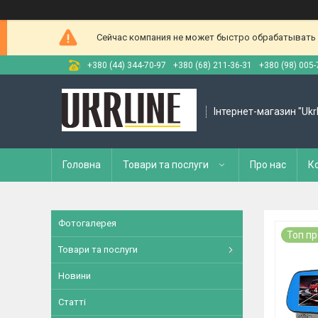
Сейчас компания не может быстро обрабатывать з
+380 (44) 344-70-97
+380 (68) 211-36-31
+380 (98) 005-
Інтернет-магазин "Ukr
Головна
Товари та послуги
Про нас
К
Фотогалерея
Топ п
Товари та послуги
Новини
Статті