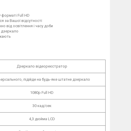
 форматі Full HD
ся за Вашої відсутності
о від освітлення і часу доби
 дзеркало
ажають
Дзеркало відеореєстратор
версального, підійде на будь-яке штатне дзеркало
1080р Full HD
30 кад/сек
4,3 дюйма LCD