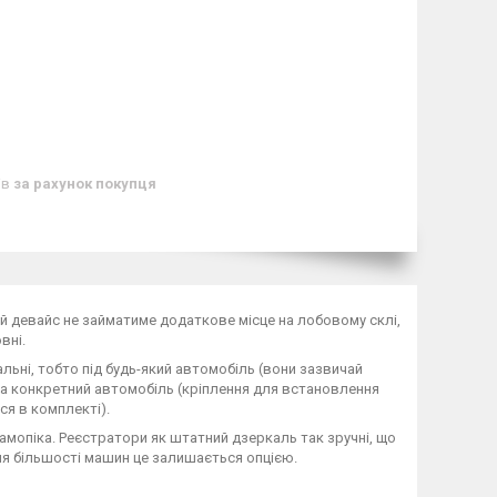
ів
за рахунок покупця
ий девайс не займатиме додаткове місце на лобовому склі,
вні.
ьні, тобто під будь-який автомобіль (вони зазвичай
на конкретний автомобіль (кріплення для встановлення
я в комплекті).
амопіка. Реєстратори як штатний дзеркаль так зручні, що
ля більшості машин це залишається опцією.