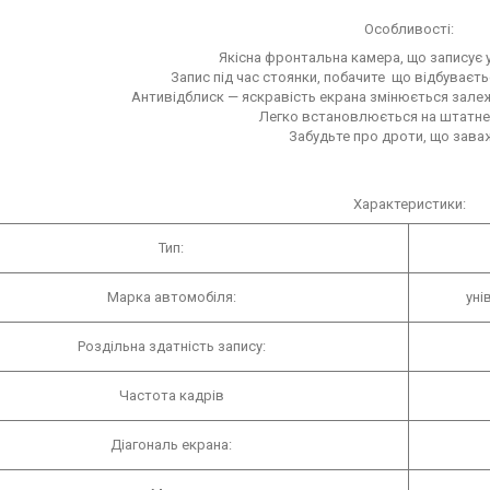
Особливості:
Якісна фронтальна камера, що записує у
Запис під час стоянки, побачите що відбуваєть
Антивідблиск — яскравість екрана змінюється залежн
Легко встановлюється на штатне
Забудьте про дроти, що зав
Характеристики:
Тип:
Марка автомобіля:
уні
Роздільна здатність запису:
Частота кадрів
Діагональ екрана: