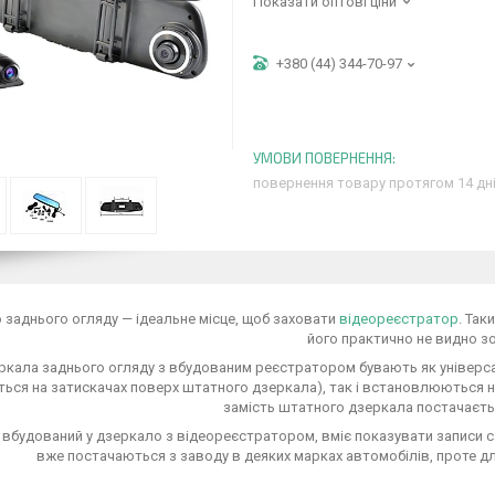
Показати оптові ціни
+380 (44) 344-70-97
повернення товару протягом 14 дн
заднього огляду — ідеальне місце, щоб заховати
відеореєстратор
. Так
його практично не видно зо
кала заднього огляду з вбудованим реєстратором бувають як універсал
ться на затискачах поверх штатного дзеркала), так і встановлюються 
замість штатного дзеркала постачаєтьс
 вбудований у дзеркало з відеореєстратором, вміє показувати записи с
вже постачаються з заводу в деяких марках автомобілів, проте д