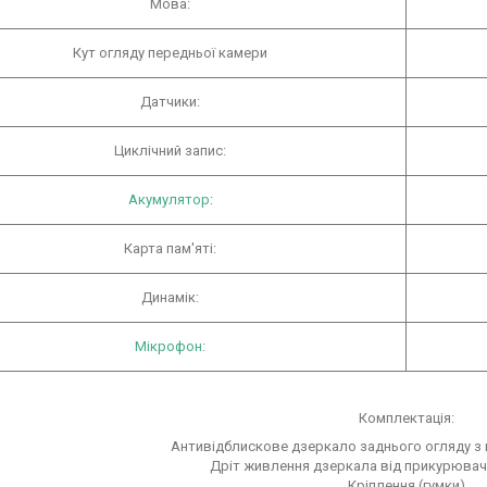
Мова:
Кут огляду передньої камери
Датчики:
Циклічний запис:
Акумулятор
:
Карта пам'яті:
Динамік:
Мікрофон
:
Комплектація:
Антивідблискове дзеркало заднього огляду з
Дріт живлення дзеркала від прикурювача
Кріплення (гумки)