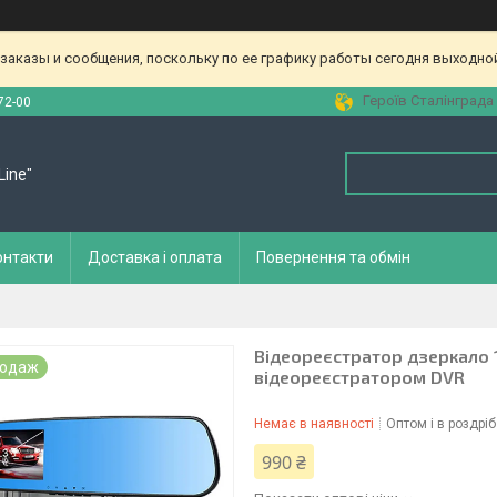
аказы и сообщения, поскольку по ее графику работы сегодня выходной
Героїв Сталінграда 
72-00
Line"
онтакти
Доставка і оплата
Повернення та обмін
Відеореєстратор дзеркало 1
родаж
відеореєстратором DVR
Немає в наявності
Оптом і в роздріб
990 ₴