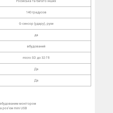
Російська та багато інших
140 градусов
G-сенсор (удару), рухи
да
вбудований
micro SD до 32 Гб
Да
Да
 вбудованим монітором
 роз'єм mini USB